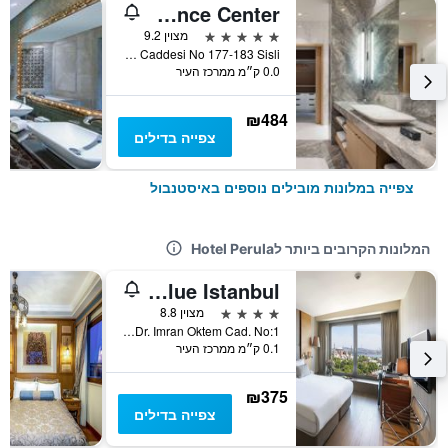
Wyndham Grand Istanbul Levent Hotel & Conference Center
5 כוכבים
מצוין 9.2
Esentepe Mahallesi Buyukdere Caddesi No 177-183 Sisli, איסטנבול, טורקיה
0.0 ק״מ ממרכז העיר
₪484
צפייה בדילים
צפייה במלונות מובילים נוספים באיסטנבול
המלונות הקרובים ביותר לHotel Perula
Hotel Arcadia Blue Istanbul
4 כוכבים
מצוין 8.8
Dr. Imran Oktem Cad. No:1, איסטנבול, טורקיה
0.1 ק״מ ממרכז העיר
₪375
צפייה בדילים