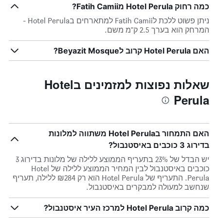
כמה רחוק Hotel Perula מFatih Camii?
ניתן פשוט ללכת לFatih Camii למתארחים בHotel Perula -
המרחק הוא בערך 2.5 ק"מ משם.
האם Hotel Perula קרוב לBeyazit Mosque?
שאלות נפוצות למזמינים בHotel
Perula
האם התמחור בHotel Perula משתווה למלונות
בדירוג 3 כוכבים באיסטנבול?
יש הבדל של 23% בתעריף הממוצע ללילה של מלונות בדירוג 3
כוכבים באיסטנבול לבין המחיר הממוצע ללילה של Hotel
Perula. התעריף של Hotel Perula הוא רק ₪284 ללילה, תעריף
שנחשב למעולה למבקרים באיסטנבול.
כמה קרוב Hotel Perula למרכז העיר איסטנבול?