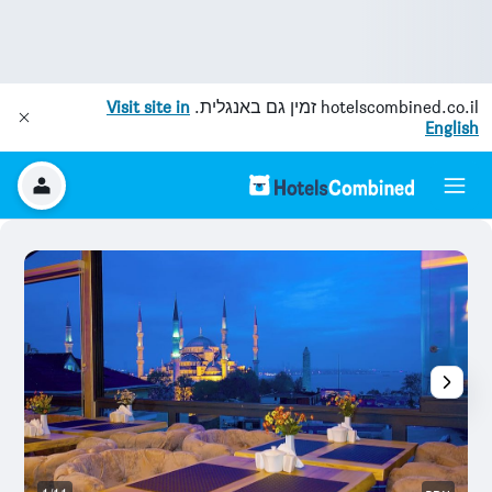
hotelscombined.co.il
זמין גם באנגלית.
Visit site in
English