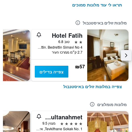
תראו לי עוד מלונות סמוכים
מלונות זולים באיסטנבול
Hotel Fatih
2 כוכבים
טוב 6.8
Aksemsettin. Bedrettin Simavi No 4, איסטנבול, טורקיה
2.7 ק״מ ממרכז העיר
₪57
צפייה בדילים
צפייה במלונות זולים באיסטנבול
מלונות מומלצים
Four Seasons Hotel Istanbul at Sultanahmet
5 כוכבים
מצוין 9.5
Tevkifhane Sokak No. 1, איסטנבול, טורקיה