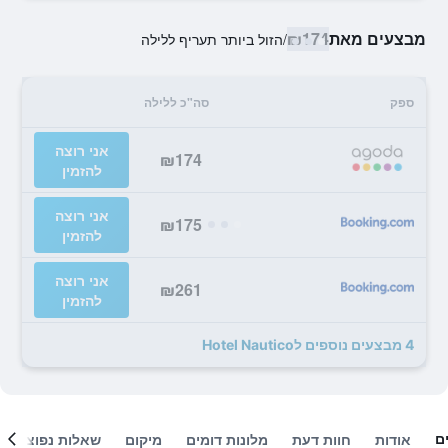
מבצעים מאת
₪174
/
הזול ביותר תעריף ללילה
ספק
סה"כ ללילה
אני רוצה
₪174
להזמין
אני רוצה
₪175
להזמין
אני רוצה
₪261
להזמין
4 מבצעים נוספים לHotel Nautico
ם
אודות
חוות דעת
מלונות דומים
מיקום
שאלות נפוצות