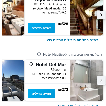
5 כוכבים
מצוין 9.2
Avenida Atlantida 106, ויגו, גליסיה, ספרד
0.0 ק״מ ממרכז העיר
₪528
צפייה בדילים
צפייה במלונות מובילים נוספים בויגו
המלונות הקרובים ביותר לHotel Nautico
Hotel Del Mar
כוכב 1
טוב 7.0
Calle Luis Taboada, 34, ויגו, גליסיה, ספרד
0.0 ק״מ ממרכז העיר
₪273
צפייה בדילים
תראו לי עוד מלונות סמוכים