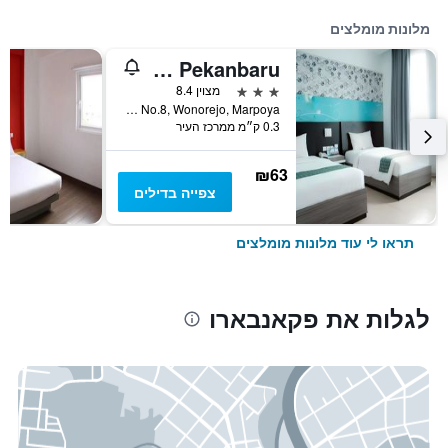
מלונות מומלצים
Evo Hotel Pekanbaru
3 כוכבים
מצוין 8.4
Jl. Jenderal Sudirman No.8, Wonorejo, Marpoya, פקאנבארו, אינדונזיה
0.3 ק״מ ממרכז העיר
₪63
צפייה בדילים
תראו לי עוד מלונות מומלצים
לגלות את פקאנבארו