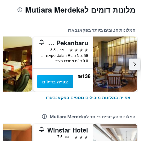
מלונות דומים לMutiara Merdeka
המלונות הטובים ביותר בפקאנבארו
Novotel Pekanbaru
4 כוכבים
מצוין 8.8
Jalan Riau No. 59, פקאנבארו, אינדונזיה
0.0 ק״מ ממרכז העיר
₪138
צפייה בדילים
צפייה במלונות מובילים נוספים בפקאנבארו
המלונות הקרובים ביותר לMutiara Merdeka
Winstar Hotel
3 כוכבים
טוב 7.5