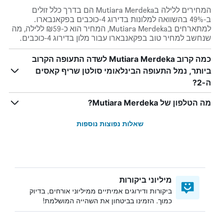
המחירים ללילה בMutiara Merdeka הם בדרך כלל זולים
ב-49% בהשוואה למלונות בדירוג 4-כוכבים בפקאנבארו.
למתארחים בMutiara Merdeka, המחיר הוא כ-₪59 ללילה, מה
שנחשב למחיר טוב בפקאנבארו עבור מלון בדירוג 4-כוכבים.
כמה קרוב Mutiara Merdeka לשדה התעופה הקרוב
ביותר, נמל התעופה הבינלאומי סולטן שריף קאסים
ה-2?
מה הטלפון של Mutiara Merdeka?
שאלות נפוצות נוספות
מיליוני ביקורות
ביקורות ודירוגים אמיתיים ממיליוני אורחים, בדיוק
כמוך. הזמינו בביטחון את השהייה המושלמת!