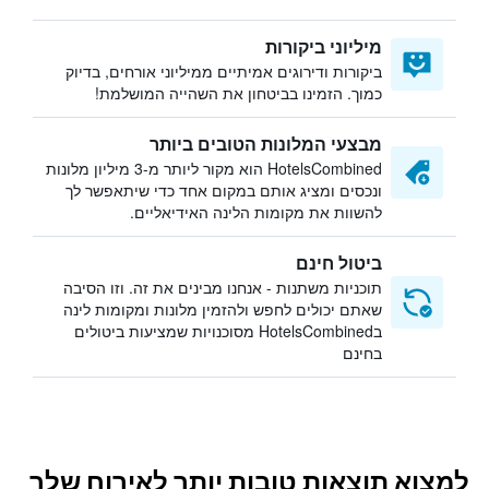
מיליוני ביקורות
ביקורות ודירוגים אמיתיים ממיליוני אורחים, בדיוק
כמוך. הזמינו בביטחון את השהייה המושלמת!
מבצעי המלונות הטובים ביותר
HotelsCombined הוא מקור ליותר מ-3 מיליון מלונות
ונכסים ומציג אותם במקום אחד כדי שיתאפשר לך
להשוות את מקומות הלינה האידיאליים.
ביטול חינם
תוכניות משתנות - אנחנו מבינים את זה. וזו הסיבה
שאתם יכולים לחפש ולהזמין מלונות ומקומות לינה
בHotelsCombined מסוכנויות שמציעות ביטולים
בחינם
למצוא תוצאות טובות יותר לאירוח שלך