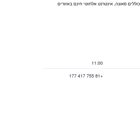
ח ייחודי בעיר קיוטו ונמצא דקות ספורות של הליכה מתחנת Gion-Shijo Train Station. כמו כן כוללים סאונה, אינטרנט אלחוטי חינם באזורים
11:00
+81 755 417 177