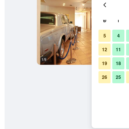
ו
ש
5
4
12
11
1/9
חדר שינה
19
18
26
25