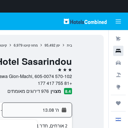
טיסות
בית
יפן
95,492
מחוז קיוטו
6,979
קיוטו
מלונות
Hotel Sasarindou
רכבים
3 כוכבים
חבילות
570-102 Minami-Gawa Gion-Machi, 605-0074, קיוטו, מחוז קיוטו, יפן
+81 755 417 177
Explore
מצוין
976 דירוגים מאומתים
8.4
טיולים ונסיעות
ה' 13.08
-
עִבְרִית
2 אורחים, חדר 1