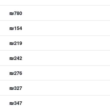
₪780
₪154
₪219
₪242
₪276
₪327
₪347