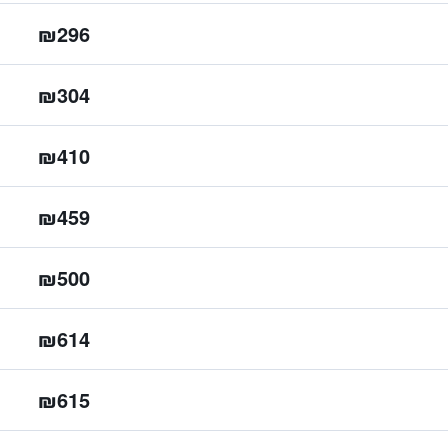
₪296
₪304
₪410
₪459
₪500
₪614
₪615