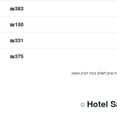
₪383
₪150
₪331
₪375
ות שיש לשלם בעת הצ'ק-אאוט.