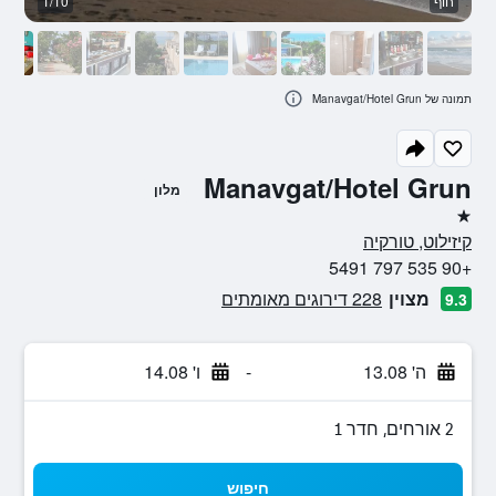
חוף
1/10
א
תמונה של Manavgat/Hotel Grun
Manavgat/Hotel Grun
מלון
כוכב 1
קיזילוט, טורקיה
+90 535 797 5491
מצוין
228 דירוגים מאומתים
9.3
ה' 13.08
-
ו' 14.08
2 אורחים, חדר 1
חיפוש