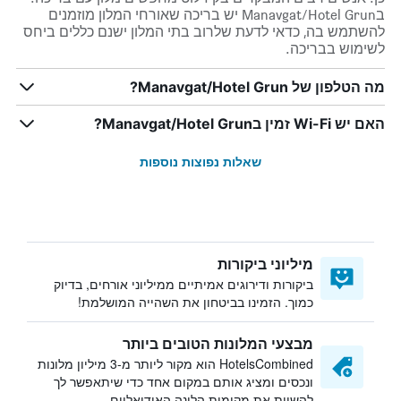
בManavgat/Hotel Grun יש בריכה שאורחי המלון מוזמנים
להשתמש בה, כדאי לדעת שלרוב בתי המלון ישנם כללים ביחס
לשימוש בבריכה.
מה הטלפון של Manavgat/Hotel Grun?
האם יש Wi-Fi זמין בManavgat/Hotel Grun?
שאלות נפוצות נוספות
מיליוני ביקורות
ביקורות ודירוגים אמיתיים ממיליוני אורחים, בדיוק
כמוך. הזמינו בביטחון את השהייה המושלמת!
מבצעי המלונות הטובים ביותר
HotelsCombined הוא מקור ליותר מ-3 מיליון מלונות
ונכסים ומציג אותם במקום אחד כדי שיתאפשר לך
להשוות את מקומות הלינה האידיאליים.