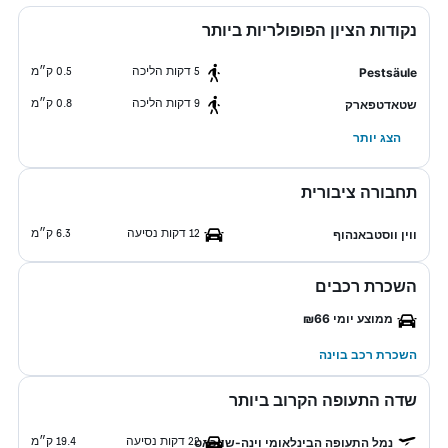
נקודות הציון הפופולריות ביותר
5 דקות הליכה
0.5 ק״מ
Pestsäule
9 דקות הליכה
0.8 ק״מ
שטאדטפארק
הצג יותר
תחבורה ציבורית
12 דקות נסיעה
6.3 ק״מ
ווין ווסטבאנהוף
השכרת רכבים
ממוצע יומי ₪66
השכרת רכב בוינה
שדה התעופה הקרוב ביותר
22 דקות נסיעה
19.4 ק״מ
נמל התעופה הבינלאומי וינה-שווכאט