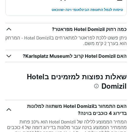
טיסות לנמל התעופה הבינלאומי וינה-שווכאט
כמה רחוק Hotel Domizil מפראטר?
ניתן פשוט ללכת לפראטר למתארחים בHotel Domizil - המרחק
הוא בערך 2 ק"מ משם.
האם Hotel Domizil קרוב לKarlsplatz Museum?
שאלות נפוצות למזמינים בHotel
Domizil
האם התמחור בHotel Domizil משתווה למלונות
בדירוג 4 כוכבים בוינה?
המחיר הממוצע ללילה של Hotel Domizil הוא 10% פחות
מהמחיר הממוצע בוינה עבור מלונות בדירוג דומה של 4 כוכבים