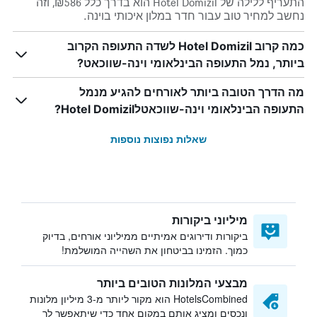
התעריף ללילה של Hotel Domizil הוא בדרך כלל ₪586, וזה
נחשב למחיר טוב עבור חדר במלון איכותי בוינה.
כמה קרוב Hotel Domizil לשדה התעופה הקרוב
ביותר, נמל התעופה הבינלאומי וינה-שווכאט?
מה הדרך הטובה ביותר לאורחים להגיע מנמל
התעופה הבינלאומי וינה-שווכאטלHotel Domizil?
שאלות נפוצות נוספות
מיליוני ביקורות
ביקורות ודירוגים אמיתיים ממיליוני אורחים, בדיוק
כמוך. הזמינו בביטחון את השהייה המושלמת!
מבצעי המלונות הטובים ביותר
HotelsCombined הוא מקור ליותר מ-3 מיליון מלונות
ונכסים ומציג אותם במקום אחד כדי שיתאפשר לך