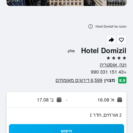
נוף חיצוני
1/19
א
תמונה של Hotel Domizil
Hotel Domizil
מלון
4 כוכבים
וינה, אוסטריה
+43 151 331 990
מצוין
6,599 דירוגים מאומתים
8.9
א' 16.08
-
ב' 17.08
2 אורחים, חדר 1
חיפוש