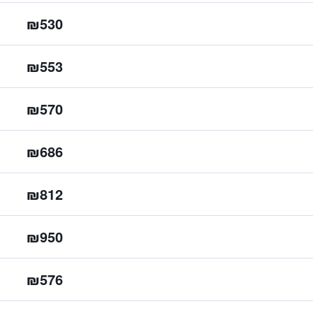
₪530
₪553
₪570
₪686
₪812
₪950
₪576