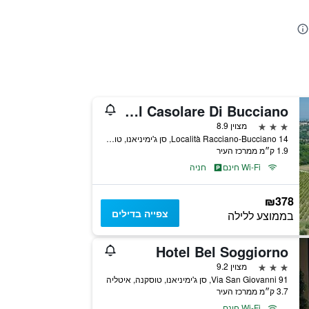
Agriturismo Il Casolare Di Bucciano
3 כוכבים
מצוין 8.9
Località Racciano-Bucciano 14, סן ג'ימיניאנו, טוסקנה, איטליה
1.9 ק״מ ממרכז העיר
Wi-Fi חינם
חניה
₪378
צפייה בדילים
בממוצע ללילה
Hotel Bel Soggiorno
3 כוכבים
מצוין 9.2
Via San Giovanni 91, סן ג'ימיניאנו, טוסקנה, איטליה
3.7 ק״מ ממרכז העיר
Wi-Fi חינם