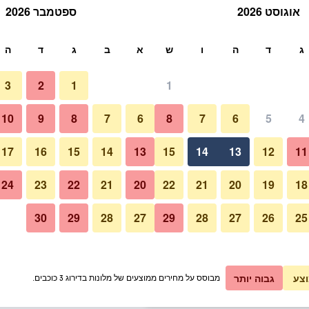
אוגוסט 2026
ספטמבר 2026
ש
ג
ד
ה
ו
ש
א
ב
ג
ד
ה
3
2
1
1
תעריף ללילה
10
9
8
7
6
8
7
6
5
4
אחר
כ ללילה
17
16
15
14
13
15
14
13
12
11
₪47
אני רוצה להזמין
24
23
22
21
20
22
21
20
19
18
30
29
28
27
29
28
27
26
25
תמונה של Hotel Casolare Le Terre Rosse
₪48
אני רוצה להזמין
₪53
אני רוצה להזמין
צע
גבוה יותר
מבוסס על מחירים ממוצעים של מלונות בדירוג 3 כוכבים.