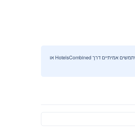
אנחנו אוספים ומציגים ביקורות וחוות דעת רק מהזמנות מאומתות שבוצעו על ידי משתמשים אמיתיים דרך HotelsCombined או