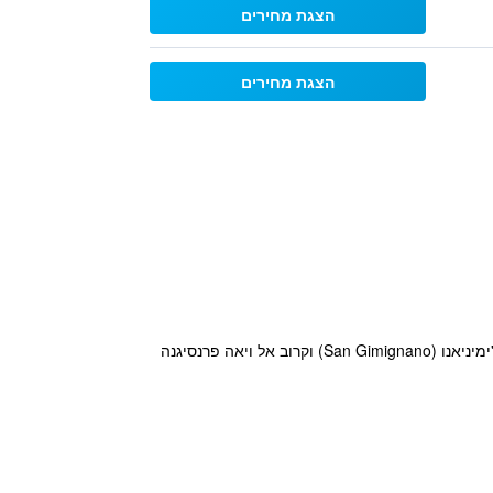
הצגת מחירים
הצגת מחירים
מלון קסולרה לה טרה רוסה ( Hotel & Restaurant Casolare Le Terre Rosse) נמצא במרחק של כ- 5 ק"מ בלבד מ-סן ג'ימיניאנו (San Gimignano) וקרוב אל ויאה פרנסיגנה