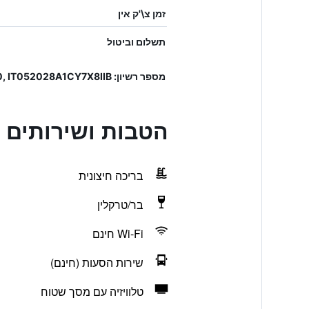
זמן צ\'ק אין
תשלום וביטול
מספר רשיון: 052028ALB0020, IT052028A1CY7X8IIB
הטבות ושירותים בel Casolare Le Terre Rosse
בריכה חיצונית
בר/טרקלין
Wi-Fi חינם
שירות הסעות (חינם)
טלוויזיה עם מסך שטוח