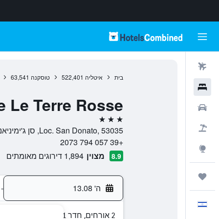
טיסות
בית
איטליה
522,401
טוסקנה
63,541
מלונות
e Le Terre Rosse
רכבים
3 כוכבים
חבילות
Loc. San Donato, 53035, סן ג'ימיניאנו, טוסקנה, איטליה
+39 057 794 2073
Explore
מצוין
1,894 דירוגים מאומתים
8.9
טיולים ונסיעות
ה' 13.08
-
עִבְרִית
2 אורחים, חדר 1