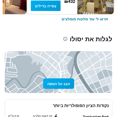
₪432
צפייה בדילים
תראו לי עוד מלונות מומלצים
לגלות את יסולו
הצג על המפה
נקודות הציון הפופולריות ביותר
10 דקות הליכה
0.8 ק״מ
Tropicarium Park