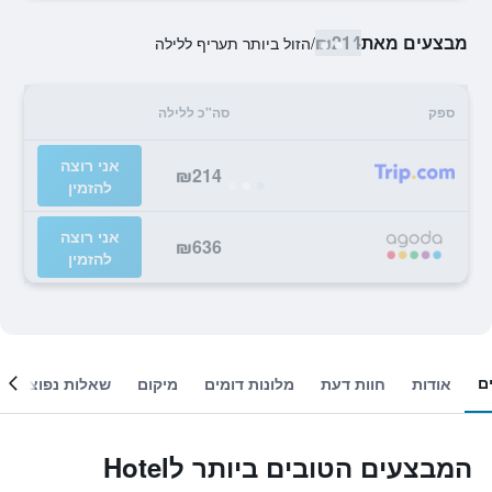
מבצעים מאת
₪214
/
הזול ביותר תעריף ללילה
ספק
סה"כ ללילה
אני רוצה
₪214
להזמין
אני רוצה
₪636
להזמין
ם
אודות
חוות דעת
מלונות דומים
מיקום
שאלות נפוצות
המבצעים הטובים ביותר לHotel