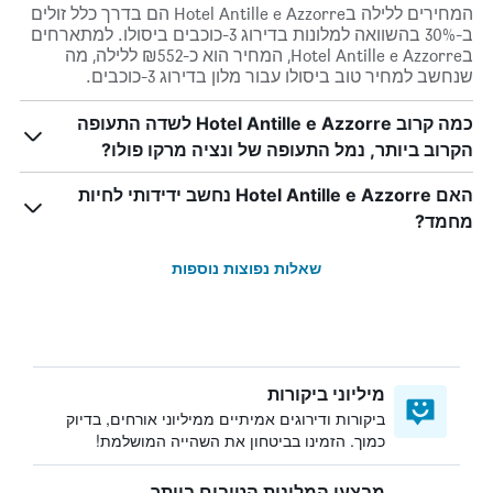
המחירים ללילה בHotel Antille e Azzorre הם בדרך כלל זולים
ב-30% בהשוואה למלונות בדירוג 3-כוכבים ביסולו. למתארחים
בHotel Antille e Azzorre, המחיר הוא כ-₪552 ללילה, מה
שנחשב למחיר טוב ביסולו עבור מלון בדירוג 3-כוכבים.
כמה קרוב Hotel Antille e Azzorre לשדה התעופה
הקרוב ביותר, נמל התעופה של ונציה מרקו פולו?
האם Hotel Antille e Azzorre נחשב ידידותי לחיות
מחמד?
שאלות נפוצות נוספות
מיליוני ביקורות
ביקורות ודירוגים אמיתיים ממיליוני אורחים, בדיוק
כמוך. הזמינו בביטחון את השהייה המושלמת!
מבצעי המלונות הטובים ביותר