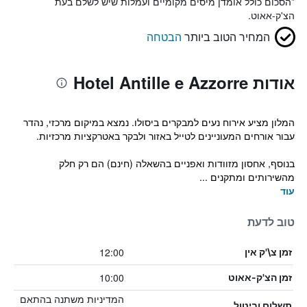
*
הסכום כולל אומדן מיסים מקומיים ועמלות שיש לשלם בעת
הצ'ק-אאוט.
המחיר הטוב ביותר
הבטחה
אודות Hotel Antille e Azzorre
המלון מציע אירוח נעים למבקרים ביסולו. נמצא במיקום מרכזי, נהדר
עבור אורחים המעוניינים לטייל באזור ולבקר באטרקציות מרכזיות.
בנוסף, אחסון מזוודות ואפניים בהשאלה (חינם) הם רק חלק
מהשירותים ומתקנים ...
עוד
טוב לדעת
12:00
זמן צ\'ק אין
10:00
זמן הצ'ק-אאוט
המדיניות משתנה בהתאם
תשלום וביטול