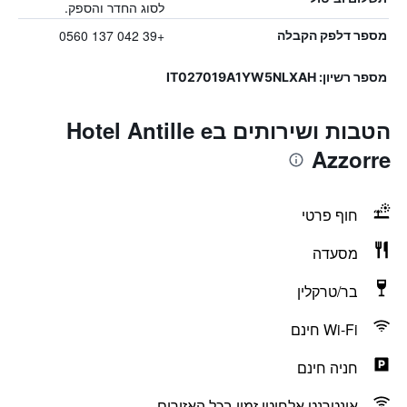
לסוג החדר והספק.
+39 042 137 0560
מספר דלפק הקבלה
מספר רשיון: IT027019A1YW5NLXAH
הטבות ושירותים בHotel Antille e
Azzorre
חוף פרטי
מסעדה
בר/טרקלין
Wi-Fi חינם
חניה חינם
אינטרנט אלחוטי זמין בכל האזורים