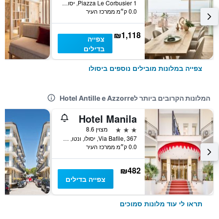
Piazza Le Corbusier 1, יסולו, ונטו, איטליה
0.0 ק״מ ממרכז העיר
₪1,118
צפייה
בדילים
צפייה במלונות מובילים נוספים ביסולו
המלונות הקרובים ביותר לHotel Antille e Azzorre
Hotel Manila
3 כוכבים
מצוין 8.6
Via Bafile, 367, יסולו, ונטו, איטליה
0.0 ק״מ ממרכז העיר
₪482
צפייה בדילים
תראו לי עוד מלונות סמוכים