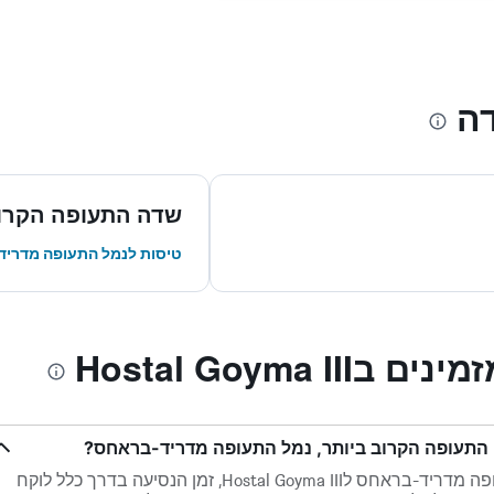
ה
שדה התעופה הקרוב
טיסות לנמל התעופה מדרי
Hostal Goyma 
עם המרחק של 11.7 ק"מ בין נמל התעופה מדריד-בראחס לHostal Goyma III, זמן הנסיעה בדרך כלל לוקח