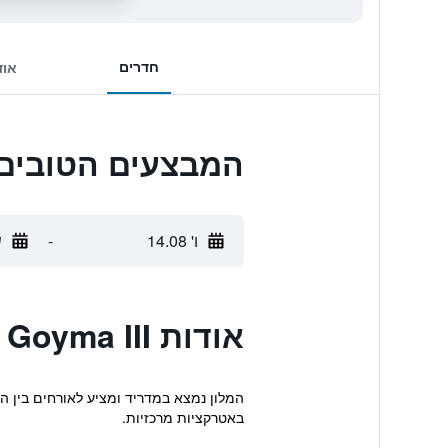
חדרים
אוד
המבצעים הטובים ביותר ל III
ו' 14.08
-
ש
אודות Hostal Goyma III
המלון נמצא במדריד ומציע לאורחים בין הי
באטרקציות מרכזיות.