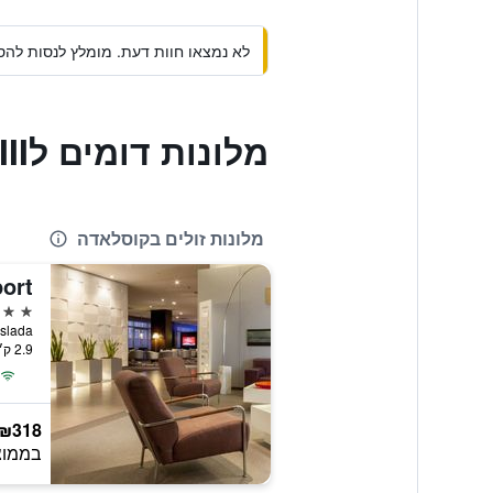
לא נמצאו חוות דעת. מומלץ לנסות להסי
מלונות דומים לHostal Goyma III
מלונות זולים בקוסלאדה
4 כוכבים
2.9 ק״מ ממרכז העיר
₪318
בממוצ