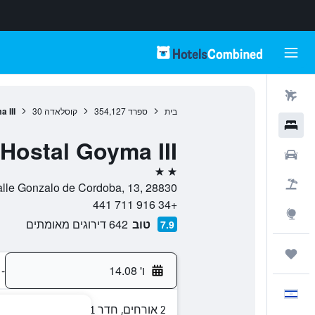
טיסות
בית
ספרד
354,127
קוסלאדה
30
 III
מלונות
Hostal Goyma III
רכבים
2 כוכבים
חבילות
Calle Gonzalo de Cordoba, 13, 28830, קוסלאדה, Madrid, ס
+34 916 711 441
Explore
טוב
642 דירוגים מאומתים
7.9
טיולים ונסיעות
ו' 14.08
-
עִבְרִית
2 אורחים, חדר 1