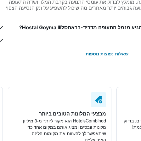
התאם לתנועה. מומלץ לבדוק את עומסי התנועה בקרבת המלון ושדה התעופה
נועה גבוהים יותר מאחרים מה שיכול להשפיע על זמן הנסיעה הצפוי
ל התעופה מדריד-בראחסלHostal Goyma III?
שאלות נפוצות נוספות
מבצעי המלונות הטובים ביותר
ם, בדיוק
HotelsCombined הוא מקור ליותר מ-3 מיליון
למת!
מלונות ונכסים ומציג אותם במקום אחד כדי
שיתאפשר לך להשוות את מקומות הלינה
האידיאליים.