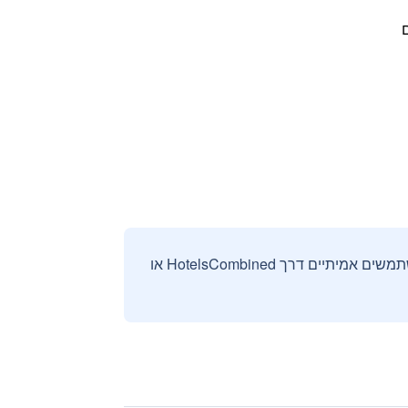
ם
אנחנו אוספים ומציגים ביקורות וחוות דעת רק מהזמנות מאומתות שבוצעו על ידי משתמשים אמיתיים דרך HotelsCombined או