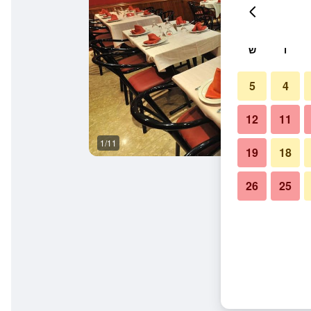
ו
ש
5
4
12
11
1/11
חדר ישיבות
19
18
26
25