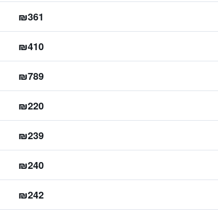
₪361
₪410
₪789
₪220
₪239
₪240
₪242