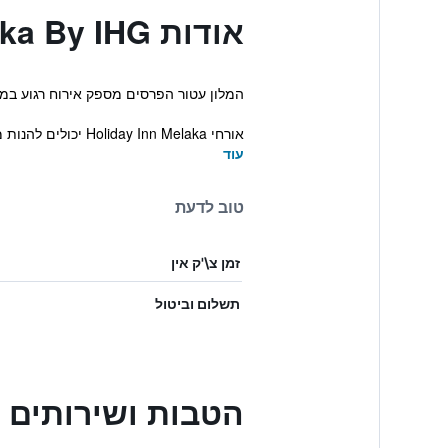
אודות Holiday Inn Melaka By IHG
המלון עטור הפרסים מספק אירוח רגוע במאל
אורחי Holiday Inn Melaka יכולים להנות מטבילה בבריכה, אימון במרכז הכושר או מערב רגוע בבר שבמק...
עוד
טוב לדעת
זמן צ\'ק אין
תשלום וביטול
הטבות ושירותים בiday Inn Melaka By IHG