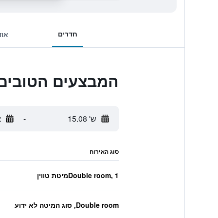
חדרים
אוד
המבצעים הטובים ביותר לaka By IHG
ש' 15.08
-
א
סוג האירוח
Double room, 1מיטת טווין
Double room, סוג המיטה לא ידוע