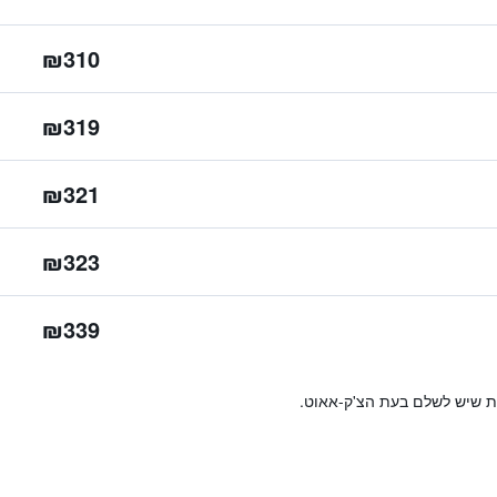
₪310
₪319
₪321
₪323
₪339
ות שיש לשלם בעת הצ'ק-אאוט.