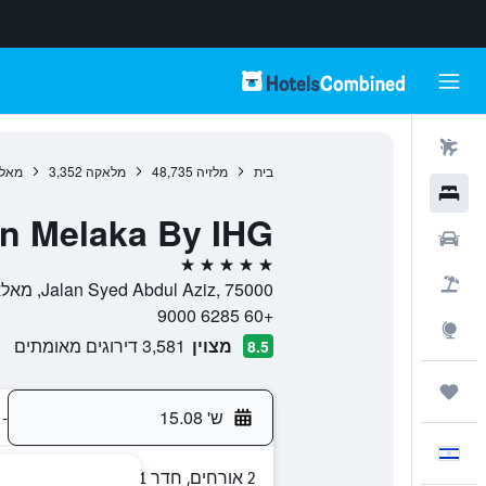
טיסות
בית
מלזיה
48,735
מלאקה
3,352
מאל
מלונות
nn Melaka By IHG
רכבים
5 כוכבים
חבילות
Jalan Syed Abdul Aziz, 75000, מאלאקה, מלאקה, מלזיה
+60 6285 9000
Explore
מצוין
3,581 דירוגים מאומתים
8.5
טיולים ונסיעות
ש' 15.08
-
עִבְרִית
2 אורחים, חדר 1