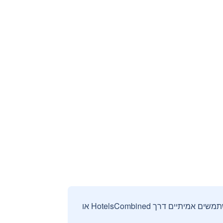
אנחנו אוספים ומציגים ביקורות וחוות דעת רק מהזמנות מאומתות שבוצעו על ידי משתמשים אמיתיים דרך HotelsCombined או