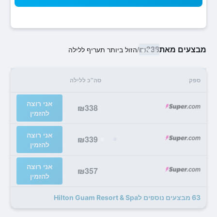
מבצעים מאת
₪338
/
הזול ביותר תעריף ללילה
ספק
סה"כ ללילה
אני רוצה
₪338
להזמין
אני רוצה
₪339
להזמין
אני רוצה
₪357
להזמין
63 מבצעים נוספים לHilton Guam Resort & Spa