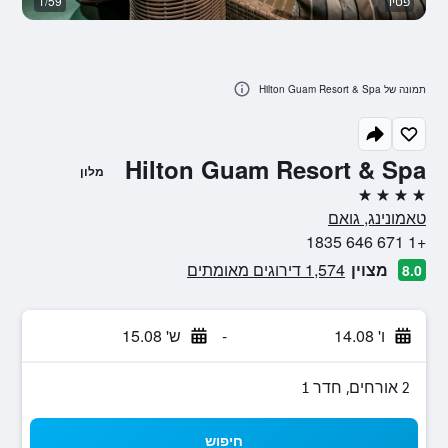
פטיו
1/59
מ
תמונה של Hilton Guam Resort & Spa
Hilton Guam Resort & Spa
מלון
4 כוכבים
טאמונינג, גואם
+1 671 646 1835
מצוין
1,574 דירוגים מאומתים
8.0
ו' 14.08
-
ש' 15.08
2 אורחים, חדר 1
חיפוש