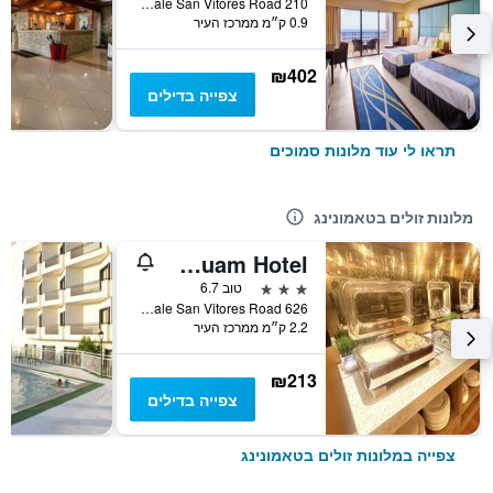
210 Pale San Vitores Road, טאמונינג, גואם
0.9 ק״מ ממרכז העיר
₪402
צפייה בדילים
תראו לי עוד מלונות סמוכים
מלונות זולים בטאמונינג
Royal Orchid Guam Hotel
3 כוכבים
טוב 6.7
626 Pale San Vitores Road, טאמונינג, גואם
2.2 ק״מ ממרכז העיר
₪213
צפייה בדילים
צפייה במלונות זולים בטאמונינג