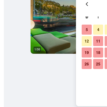
ו
ש
5
4
12
11
1/36
מסעדה
19
18
26
25