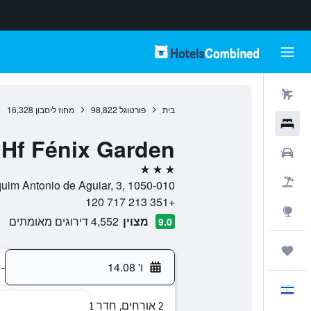
טיסות
בית
פורטוגל
98,822
מחוז ליסבון
16,328
מלונות
Hf Fénix Garden
רכבים
3 כוכבים
חבילות
Rua Joaquim Antonio de Aguiar, 3, 1050-010, ליסבון, מחוז 
+351 213 717 120
Explore
מצוין
4,552 דירוגים מאומתים
9.0
טיולים ונסיעות
ו' 14.08
-
עִבְרִית
2 אורחים, חדר 1