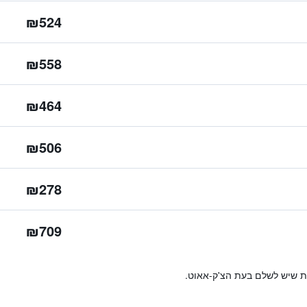
₪524
₪558
₪464
₪506
₪278
₪709
ות שיש לשלם בעת הצ'ק-אאוט.