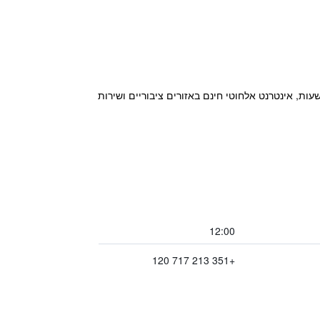
ון מציע אירוח עכשווי בליסבון ונמצא בקרבת Marques of Pombal Metro Station. כמו כן כוללת קבלה הפועלת 24 שעות, אינטרנט אלחוטי חינם באזורים ציבוריים ושירות
12:00
+351 213 717 120