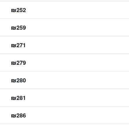
₪252
₪259
₪271
₪279
₪280
₪281
₪286