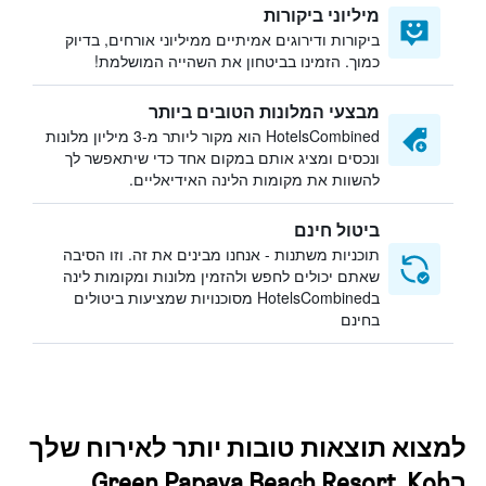
מיליוני ביקורות
ביקורות ודירוגים אמיתיים ממיליוני אורחים, בדיוק
כמוך. הזמינו בביטחון את השהייה המושלמת!
מבצעי המלונות הטובים ביותר
HotelsCombined הוא מקור ליותר מ-3 מיליון מלונות
ונכסים ומציג אותם במקום אחד כדי שיתאפשר לך
להשוות את מקומות הלינה האידיאליים.
ביטול חינם
תוכניות משתנות - אנחנו מבינים את זה. וזו הסיבה
שאתם יכולים לחפש ולהזמין מלונות ומקומות לינה
בHotelsCombined מסוכנויות שמציעות ביטולים
בחינם
למצוא תוצאות טובות יותר לאירוח שלך
בGreen Papaya Beach Resort, Koh