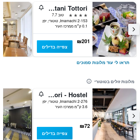
Hotel New Otani Tottori
4 כוכבים
טוב 7.7
2-153 Imamachi, טוטורי, יפן
0.1 ק״מ ממרכז העיר
₪201
צפייה בדילים
תראו לי עוד מלונות סמוכים
מלונות זולים בטוטורי
Drop Inn Tottori - Hostel
2-276 Imamachi, טוטורי, יפן
3.6 ק״מ ממרכז העיר
₪72
צפייה בדילים