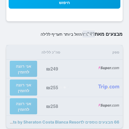
חיפוש
מבצעים מאת
₪249
/
הזול ביותר תעריף ללילה
ספק
סה"כ ללילה
אני רוצה
₪249
להזמין
אני רוצה
₪255
להזמין
אני רוצה
₪258
להזמין
66 מבצעים נוספים לFour Points by Sheraton Costa Blanca Resort