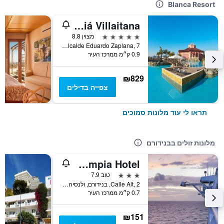
Blanca Resort
The Level at Meliá Villaitana
5 כוכבים
מצוין 8.8
Avda. Alcalde Eduardo Zaplana, 7, בנידורם, ולנסיה, ספרד
0.9 ק״מ ממרכז העיר
₪829
צפייה בדילים
תראו לי עוד מלונות סמוכים
מלונות זולים בבנידורם
Benidorm City Olympia Hotel
3 כוכבים
טוב 7.9
Calle Alt, 2, בנידורם, ולנסיה, ספרד
0.7 ק״מ ממרכז העיר
₪151