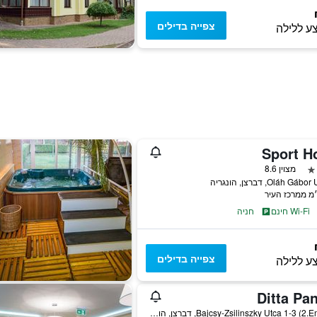
צפייה בדילים
ע ללילה
Sport H
מצוין 8.6
Oláh Gá, דברצן, הונגריה
Wi-Fi חינם
חניה
צפייה בדילים
ע ללילה
Ditta Pa
Bajcsy-Zsilinszky Utca 1-3 (2.Emelet), דברצן, הונגריה