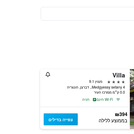
Villa
4 כוכבים
מצוין 9.1
Medgyessy setany 4., דברצן, הונגריה
0.0 ק״מ ממרכז העיר
Wi-Fi חינם
חניה
₪394
צפייה בדילים
בממוצע ללילה