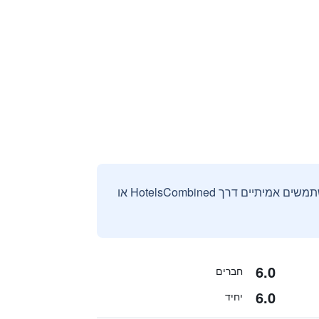
אנחנו אוספים ומציגים ביקורות וחוות דעת רק מהזמנות מאומתות שבוצעו על ידי משתמשים אמיתיים דרך HotelsCombined או
6.0
חברים
6.0
יחיד