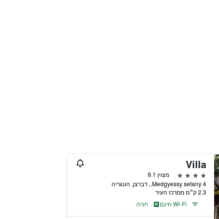
Villa
4 כוכבים
מצוין 9.1
Medgyessy setany 4., דברצן, הונגריה
2.3 ק״מ ממרכז העיר
Wi-Fi חינם
חניה