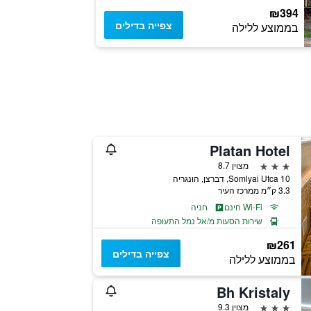
₪394
צפייה בדילים
בממוצע ללילה
Platan Hotel
3 כוכבים
מצוין 8.7
Somlyai Utca 10, דברצן, הונגריה
3.3 ק״מ ממרכז העיר
Wi-Fi חינם
חניה
שירות הסעות מ/אל נמל התעופה
₪261
צפייה בדילים
בממוצע ללילה
Bh Kristaly
3 כוכבים
מצוין 9.3