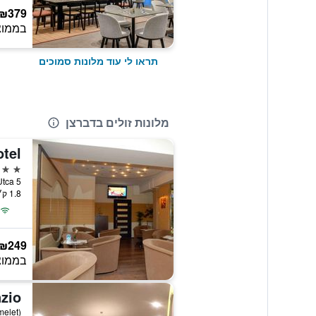
₪379
בממוצ
תראו לי עוד מלונות סמוכים
מלונות זולים בדברצן
otel
3 כוכבים
bor Utca 5
1.8 ק״מ ממרכז העיר
₪249
בממוצ
nzio