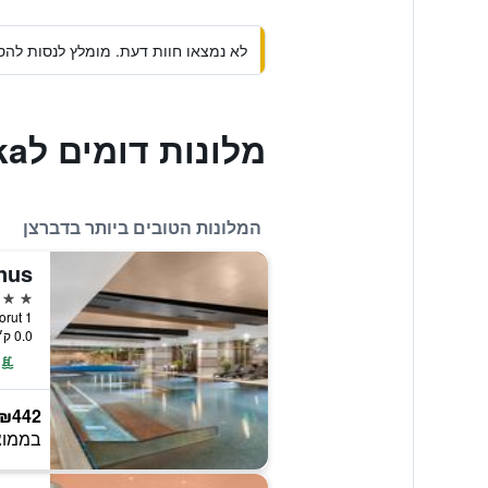
לא נמצאו חוות דעת. מומלץ לנסות להסי
מלונות דומים לGrand Hotel Aranybika
המלונות הטובים ביותר בדברצן
nus
5 כוכבים
ei Korut 1
0.0 ק״מ ממרכז העיר
₪442
בממוצ