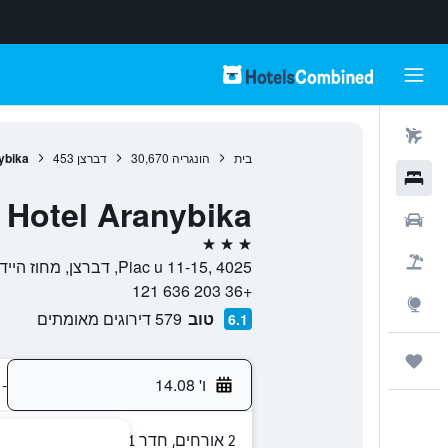
טיסות
בית
הונגריה
30,670
דברצן
453
ybika
מלונות
 Hotel Aranybika
רכבים
3 כוכבים
חבילות
Piac u 11-15, 4025, דברצן, מחוז היידו ביהאר, הונגריה
+36 203 636 121
Explore
טוב
579 דירוגים מאומתים
6.1
טיולים ונסיעות
ו' 14.08
-
2 אורחים, חדר 1