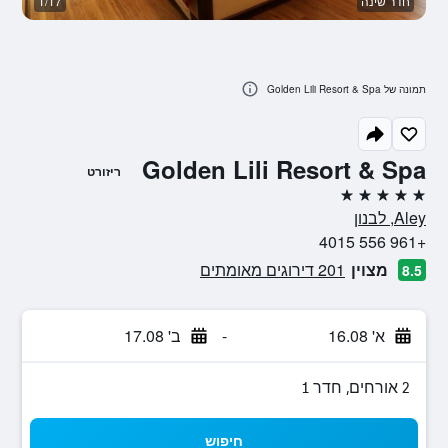
חדר שינה
1/17
ד
תמונה של Golden Lili Resort & Spa
Golden Lili Resort & Spa
ריזורט
5 כוכבים
Aley, לבנון
+961 556 4015
מצוין
201 דירוגים מאומתים
8.5
א' 16.08
-
ב' 17.08
2 אורחים, חדר 1
חיפוש