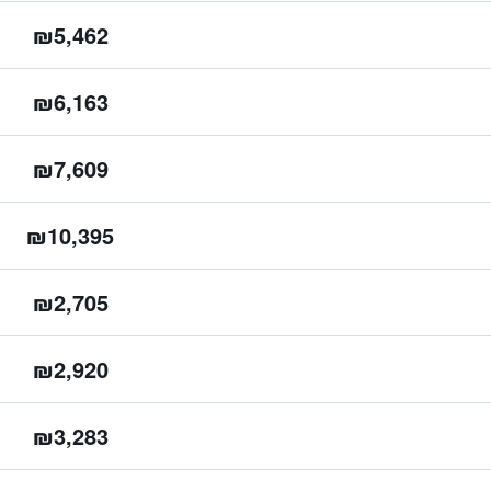
₪5,462
₪6,163
₪7,609
₪10,395
₪2,705
₪2,920
₪3,283