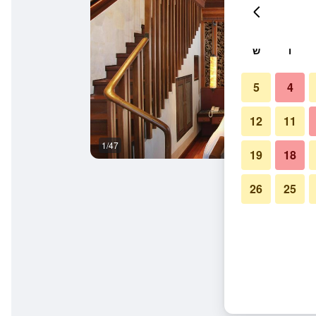
ו
ש
5
4
12
11
1/47
חדר רחצה
19
18
26
25