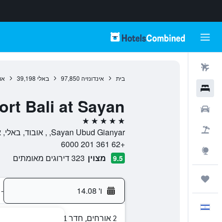
טיסות
בית
אינדונזיה
97,850
באלי
39,198
או
מלונות
rt Bali at Sayan
רכבים
5 כוכבים
חבילות
Sayan Ubud Gianyar, , אובוד, באלי, אינדונזיה
+62 361 201 6000
Explore
מצוין
323 דירוגים מאומתים
9.5
טיולים ונסיעות
ו' 14.08
-
עִבְרִית
2 אורחים, חדר 1