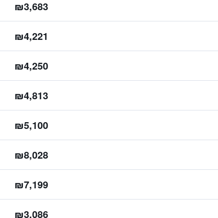
₪3,683
₪4,221
₪4,250
₪4,813
₪5,100
₪8,028
₪7,199
₪3,086