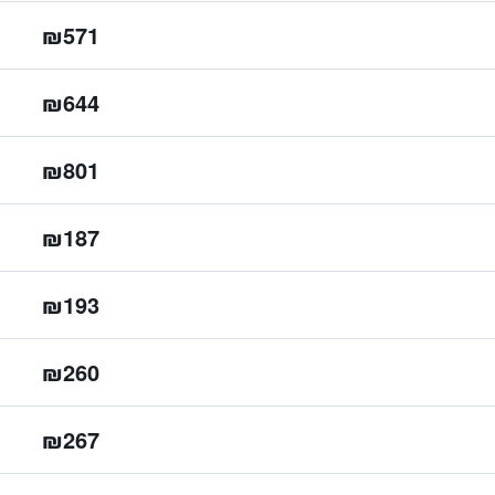
₪571
₪644
₪801
₪187
₪193
₪260
₪267