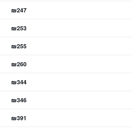
₪247
₪253
₪255
₪260
₪344
₪346
₪391