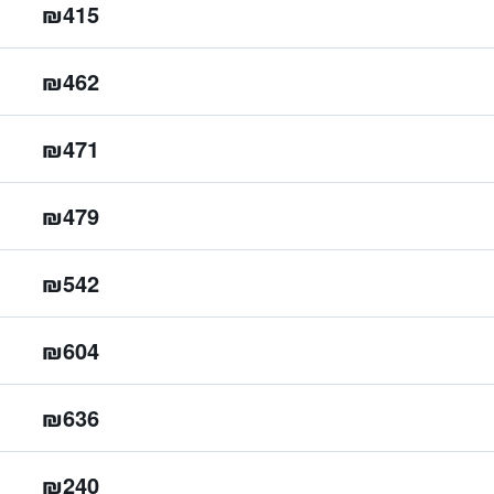
₪415
₪462
₪471
₪479
₪542
₪604
₪636
₪240