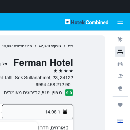
טיסות
בית
טורקיה
42,379
מחוז מרמרה
13,837
מלונות
Ferman Hotel
רכבים
מלון
4 כוכבים
חבילות
Amiral Taftil Sok Sultanahmet, 23, 34122, איסטנבול, נפת איסטנבו
+90 212 458 9994
Explore
מצוין
2,519 דירוגים מאומתים
9.0
טיולים ונסיעות
ו' 14.08
-
עִבְרִית
2 אורחים, חדר 1