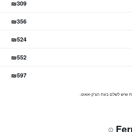
₪309
₪356
₪524
₪552
₪597
ות שיש לשלם בעת הצ'ק-אאוט.