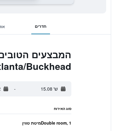
חדרים
אוד
tlanta/Buckhead
ש' 15.08
-
א
סוג האירוח
Double room, 1מיטת טווין