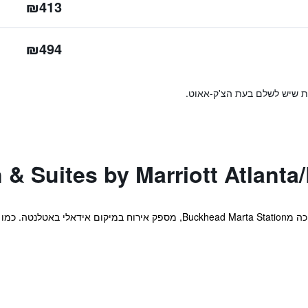
₪413
₪494
ות שיש לשלם בעת הצ'ק-אאוט.
המלון נמצא במרחק של כעשרים דקות הליכה מBuckhead Marta Station, מספק איר