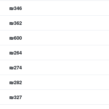
₪346
₪362
₪600
₪264
₪274
₪282
₪327