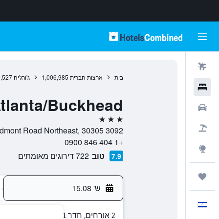
טיסות
בית
ארצות הברית
1,006,985
ג'ורג'יה
,527
מלונות
 Atlanta/Buckhead
רכבים
3 כוכבים
חבילות
3092 Piedmont Road Northeast, 30305, אטלנטה, ג'ורג'יה, ארצות הברית
+1 404 846 0900
Explore
טוב
722 דירוגים מאומתים
7.9
טיולים ונסיעות
ש' 15.08
-
עִבְרִית
2 אורחים, חדר 1