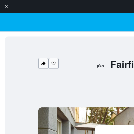
Fairf
מלון