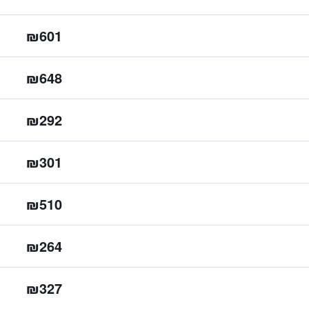
₪601
₪648
₪292
₪301
₪510
₪264
₪327