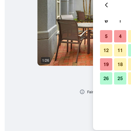
ו
ש
5
4
12
11
1/26
בניין
19
18
26
25