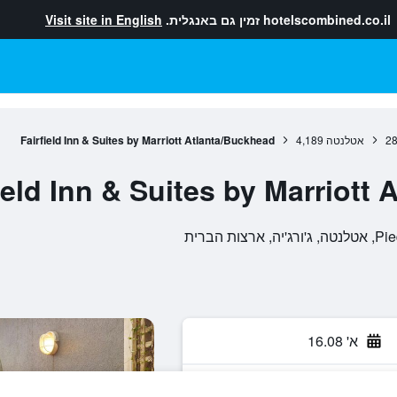
hotelscombined.co.il
זמין גם באנגלית.
Visit site in English
28
אטלנטה
4,189
Fairfield Inn & Suites by Marriott Atlanta/Buckhead
ield Inn & Suites by Marriott
א' 16.08