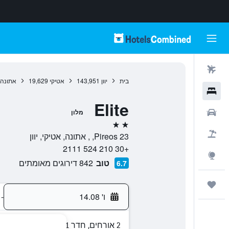
טיסות
בית
יוון
143,951
אטיקי
19,629
אתונה
מלונות
Elite
רכבים
מלון
2 כוכבים
חבילות
Pireos 23, , אתונה, אטיקי, יוון
+30 210 524 2111
Explore
טוב
842 דירוגים מאומתים
6.7
טיולים ונסיעות
ו' 14.08
-
2 אורחים, חדר 1