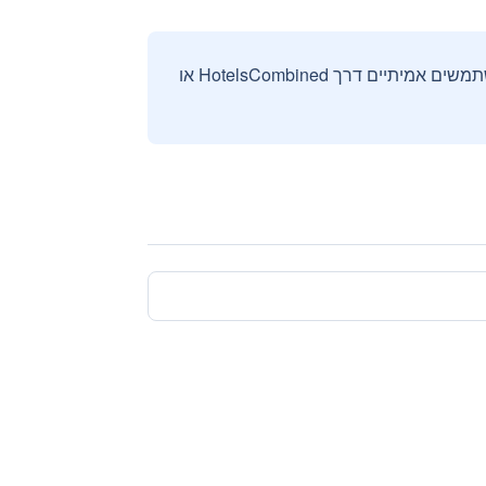
אנחנו אוספים ומציגים ביקורות וחוות דעת רק מהזמנות מאומתות שבוצעו על ידי משתמשים אמיתיים דרך HotelsCombined או