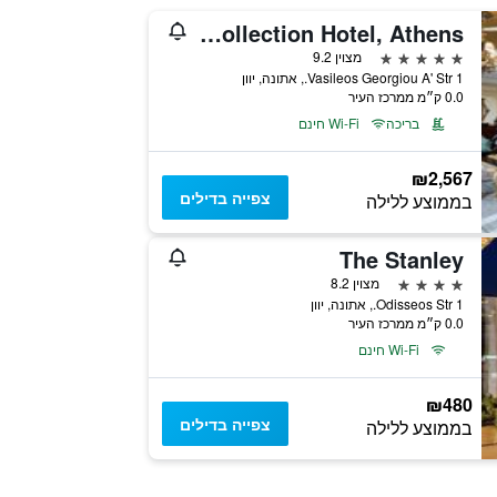
Hotel Grande Bretagne, a Luxury Collection Hotel, Athens
5 כוכבים
מצוין 9.2
1 Vasileos Georgiou A' Str., אתונה, יוון
0.0 ק״מ ממרכז העיר
בריכה
Wi-Fi חינם
₪2,567
צפייה בדילים
בממוצע ללילה
The Stanley
4 כוכבים
מצוין 8.2
1 Odisseos Str., אתונה, יוון
0.0 ק״מ ממרכז העיר
Wi-Fi חינם
₪480
צפייה בדילים
בממוצע ללילה