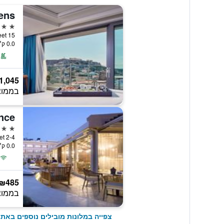
5 כוכבים
15 Mitropoleos Street, אתונה, יוון
0.0 ק״מ ממרכז העיר
1,045
בממוצ
5 כוכבים
2-4 Achilleos Street, אתונה, יוון
0.0 ק״מ ממרכז העיר
₪485
בממוצ
צפייה במלונות מובילים נוספים באתו