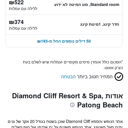
₪522
Standard room, סוג המיטה לא ידוע
ללילה עם עמלות
₪374
חדר קינג, 1מיטת קינג
ללילה עם עמלות
50 דילים נוספים החל מ-₪193
*
הסכום כולל אומדן מיסים מקומיים ועמלות שיש לשלם בעת
הצ'ק-אאוט.
המחיר הטוב ביותר
הבטחה
אודות Diamond Cliff Resort & Spa,
Patong Beach
אתר הנופש והספא Diamond Cliff שוכן בשטח בגודל 20 אקר של גנים
יפים מעל פאטונג. אתר הנופש משקיף על ים אנדמן ועל חוף קאלים,