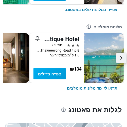
צפייה במלונות זולים בפאטונג
מלונות מומלצים
Patong Signature Boutique Hotel
3 כוכבים
טוב 7.9
4,6,8 Thaweewong Road, פאטונג, תאילנד
1.5 ק״מ ממרכז העיר
₪134
צפייה בדילים
תראו לי עוד מלונות מומלצים
לגלות את פאטונג