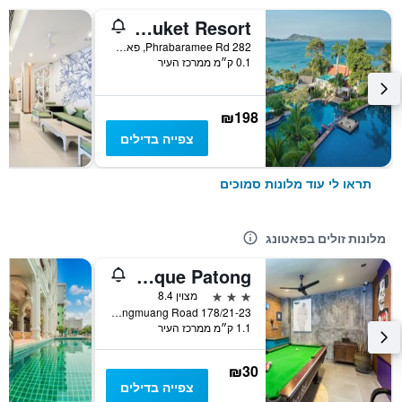
Novotel Phuket Resort
282 Phrabaramee Rd, פאטונג, תאילנד
0.1 ק״מ ממרכז העיר
₪198
צפייה בדילים
תראו לי עוד מלונות סמוכים
מלונות זולים בפאטונג
Memory Boutique Patong
3 כוכבים
מצוין 8.4
178/21-23 Pangmuang Road, פאטונג, תאילנד
1.1 ק״מ ממרכז העיר
₪30
צפייה בדילים