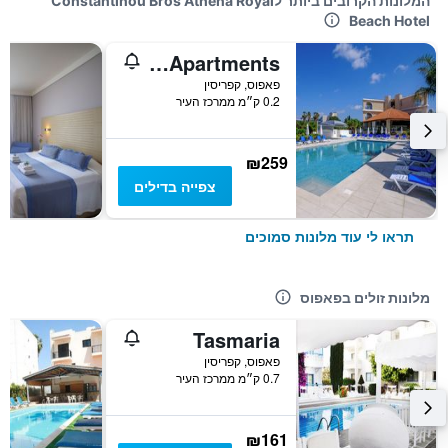
המלונות הקרובים ביותר לConstantinou Bros Athena Royal
Beach Hotel
Pandream Hotel Apartments
פאפוס, קפריסין
0.2 ק״מ ממרכז העיר
₪259
צפייה בדילים
תראו לי עוד מלונות סמוכים
מלונות זולים בפאפוס
Tasmaria
פאפוס, קפריסין
0.7 ק״מ ממרכז העיר
₪161