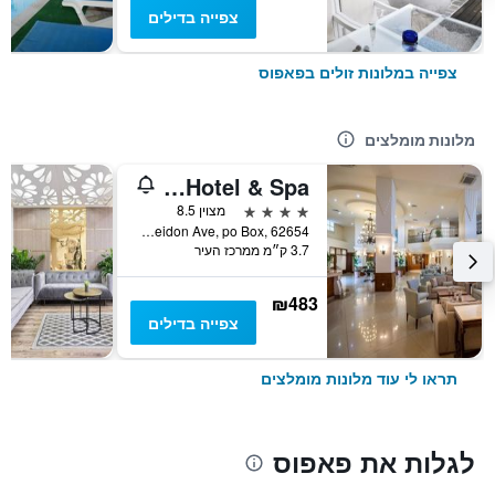
צפייה בדילים
צפייה במלונות זולים בפאפוס
מלונות מומלצים
Aquamare Beach Hotel & Spa
4 כוכבים
מצוין 8.5
Poseidon Ave, po Box, 62654, פאפוס, קפריסין
3.7 ק״מ ממרכז העיר
₪483
צפייה בדילים
תראו לי עוד מלונות מומלצים
לגלות את פאפוס