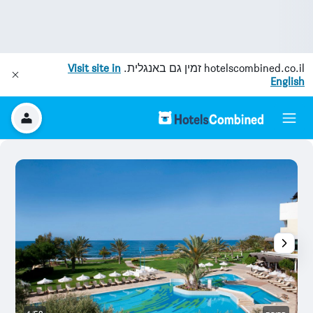
hotelscombined.co.il
זמין גם באנגלית.
Visit site in
English