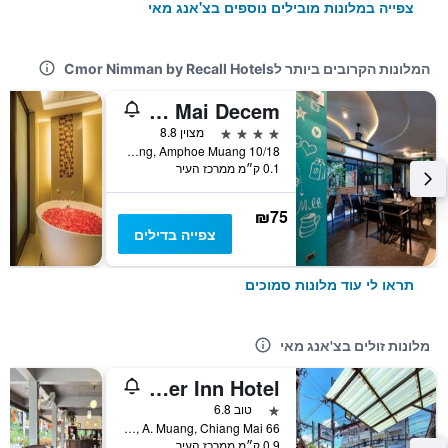
צפייה במלונות מובילים נוספים בצ'אנג מאי
המלונות הקרובים ביותר לCmor Nimman by Recall Hotels
Cross Vibe Chiang Mai Decem
4 כוכבים
מצוין 8.8
10/18 Chiang Mai - Lampang Road, Tambon Changphuang, Amphoe Muang, צ'אנג מאי, תאילנד
0.1 ק״מ ממרכז העיר
₪75
צפייה בדילים
תראו לי עוד מלונות סמוכים
מלונות זולים בצ'אנג מאי
Traveller Inn Hotel
כוכב 1
טוב 6.8
66 Loikroh Rd. T. Changklon, A. Muang, Chiang Mai, צ'אנג מאי, תאילנד
0.9 ק״מ ממרכז העיר