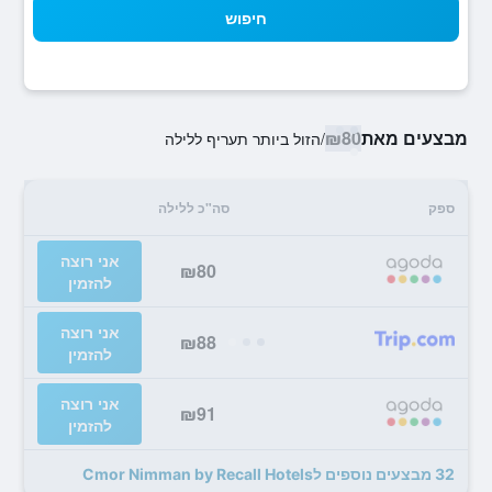
חיפוש
מבצעים מאת
₪80
/
הזול ביותר תעריף ללילה
ספק
סה"כ ללילה
אני רוצה
₪80
להזמין
אני רוצה
₪88
להזמין
אני רוצה
₪91
להזמין
32 מבצעים נוספים לCmor Nimman by Recall Hotels