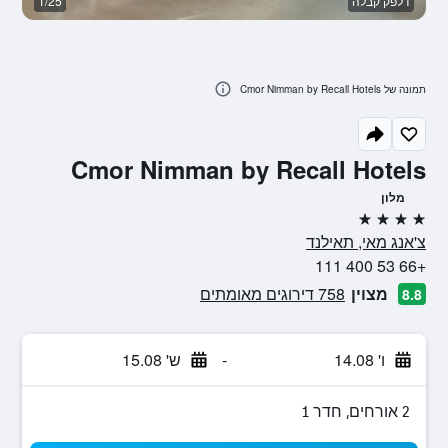
דלפק קבלה
1/25
ח
תמונה של Cmor Nimman by Recall Hotels
Cmor Nimman by Recall Hotels
מלון
4 כוכבים
צ'אנג מאי, תאילנד
+66 53 400 111
מצוין
758 דירוגים מאומתים
8.8
ו' 14.08
-
ש' 15.08
2 אורחים, חדר 1