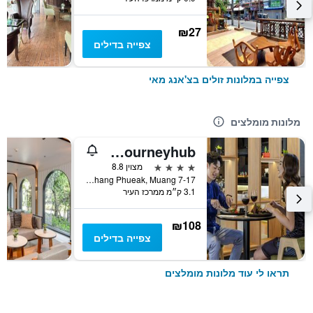
₪27
צפייה בדילים
צפייה במלונות זולים בצ'אנג מאי
מלונות מומלצים
ibis Chiang Mai Nimman Journeyhub
4 כוכבים
מצוין 8.8
7-17 Moo 2, Huay Kaew Road Chang Phueak, Muang, צ'אנג מאי, תאילנד
3.1 ק״מ ממרכז העיר
₪108
צפייה בדילים
תראו לי עוד מלונות מומלצים