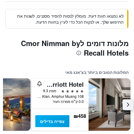
לא נמצאו חוות דעת. מומלץ לנסות להסיר מסננים, לשנות את
החיפוש שלך, או לנקות הכל כדי לעיין בחוות הדעת.
מלונות דומים לCmor Nimman by
Recall Hotels
המלונות הטובים ביותר בצ'אנג מאי
Chiang Mai Marriott Hotel
5 כוכבים
מצוין 9.3
108 Chang Klan Road, Tambol Chang Klan, Amphur Muang, צ'אנג מאי, תאילנד
0.0 ק״מ ממרכז העיר
₪458
צפייה בדילים