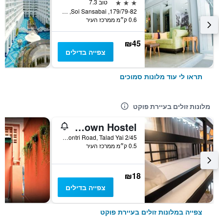
3 כוכבים
טוב 7.3
179/79-82, Soi Sansabai, עיירת פוקט, תאילנד
0.6 ק״מ ממרכז העיר
₪45
צפייה בדילים
תראו לי עוד מלונות סמוכים
מלונות זולים בעיירת פוקט
Beehive Phuket Old Town Hostel
2/45 Montri Road, Talad Yai, עיירת פוקט, תאילנד
0.5 ק״מ ממרכז העיר
₪18
צפייה בדילים
צפייה במלונות זולים בעיירת פוקט