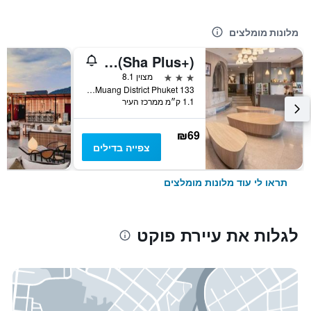
מלונות מומלצים
I Pavilion Hotel (Sha Plus+)
3 כוכבים
מצוין 8.1
133 Satoon Road Muang District Phuket, עיירת פוקט, תאילנד
1.1 ק״מ ממרכז העיר
₪69
צפייה בדילים
תראו לי עוד מלונות מומלצים
לגלות את עיירת פוקט