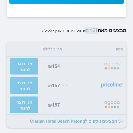
מבצעים מאת
₪154
/
הזול ביותר תעריף ללילה
ספק
סה"כ ללילה
אני רוצה
₪154
להזמין
אני רוצה
₪157
להזמין
אני רוצה
₪157
להזמין
51 מבצעים נוספים לClarian Hotel Beach Patong