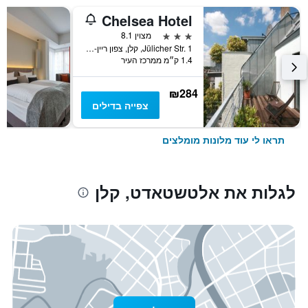
Chelsea Hotel
3 כוכבים
מצוין 8.1
Jülicher Str. 1, קלן, צפון ריין-וסטפאליה, גרמניה
1.4 ק״מ ממרכז העיר
₪284
צפייה בדילים
תראו לי עוד מלונות מומלצים
לגלות את אלטשטאדט, קלן