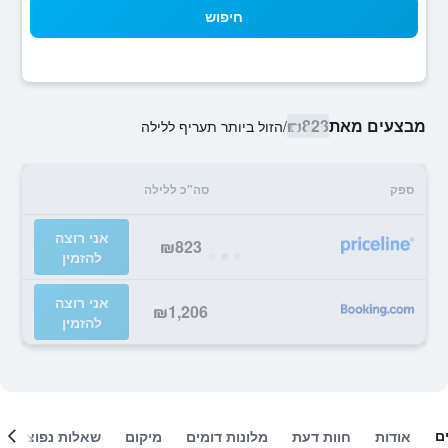
חיפוש
מבצעים מאת
₪823
/
הזול ביותר תעריף ללילה
ספק
סה"כ ללילה
אני רוצה
₪823
להזמין
אני רוצה
₪1,206
להזמין
ם
אודות
חוות דעת
מלונות דומים
מיקום
שאלות נפוצות