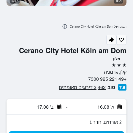
אחר
1/17
נו
תמונה של Cerano City Hotel Köln am Dom
Cerano City Hotel Köln am Dom
מלון
3 כוכבים
קלן, גרמניה
+49 221 925 7300
טוב
3,462 דירוגים מאומתים
7.6
א' 16.08
-
ב' 17.08
2 אורחים, חדר 1