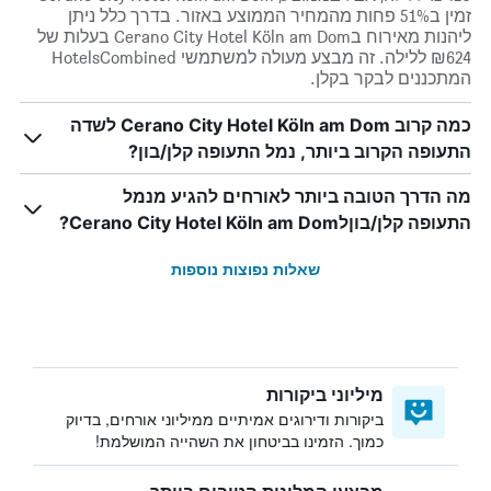
זמין ב51% פחות מהמחיר הממוצע באזור. בדרך כלל ניתן
ליהנות מאירוח בCerano City Hotel Köln am Dom בעלות של
₪624 ללילה. זה מבצע מעולה למשתמשי HotelsCombined
המתכננים לבקר בקלן.
כמה קרוב Cerano City Hotel Köln am Dom לשדה
התעופה הקרוב ביותר, נמל התעופה קלן/בון?
מה הדרך הטובה ביותר לאורחים להגיע מנמל
התעופה קלן/בוןלCerano City Hotel Köln am Dom?
שאלות נפוצות נוספות
מיליוני ביקורות
ביקורות ודירוגים אמיתיים ממיליוני אורחים, בדיוק
כמוך. הזמינו בביטחון את השהייה המושלמת!