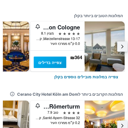
המלונות הטובים ביותר בקלן
Hilton Cologne
5 כוכבים
מצוין 8.1
Marzellenstrasse 13-17, קלן, צפון ריין-וסטפאליה, גרמניה
0.0 ק״מ ממרכז העיר
₪364
צפייה בדילים
צפייה במלונות מובילים נוספים בקלן
המלונות הקרובים ביותר לCerano City Hotel Köln am Dom
Stadthotel am Römerturm
4 כוכבים
טוב 7.9
Sankt-Apern-Strasse 32, קלן, צפון ריין-וסטפאליה, גרמניה
0.2 ק״מ ממרכז העיר