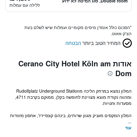
Double room, סוג המיטה לא ידוע
ללילה עם עמלות
*
הסכום כולל אומדן מיסים מקומיים ועמלות שיש לשלם בעת
הצ'ק-אאוט.
המחיר הטוב ביותר
הבטחה
אודות Cerano City Hotel Köln am
Dom
המלון נמצא במרחק הליכה מRudolfplatz Underground Station
ומהווה נקודת מוצא מצויינת לחופשה בקלן. ממוקם בקרבת 4711,
מסעדות וחנויות.
המלון המקסים מעניק מגוון שרותים, בינהם קונסיירז', אחסון מזוודות
...
עוד