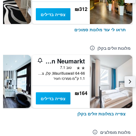
₪312
צפייה בדילים
תראו לי עוד מלונות סמוכים
מלונות זולים בקלן
A&O Köln Neumarkt
2 כוכבים
טוב 7.1
Mauritiuswall 64-66, קלן, צפון ריין-וסטפאליה, גרמניה
1.1 ק״מ ממרכז העיר
₪164
צפייה בדילים
צפייה במלונות זולים בקלן
מלונות מומלצים