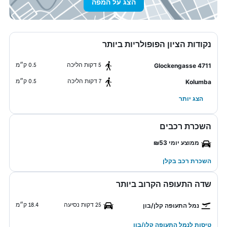
הצג על המפה
נקודות הציון הפופולריות ביותר
5 דקות הליכה
0.5 ק״מ
Glockengasse 4711
7 דקות הליכה
0.5 ק״מ
Kolumba
הצג יותר
השכרת רכבים
ממוצע יומי ₪53
השכרת רכב בקלן
שדה התעופה הקרוב ביותר
25 דקות נסיעה
18.4 ק״מ
נמל התעופה קלן/בון
טיסות לנמל התעופה קלן/בון