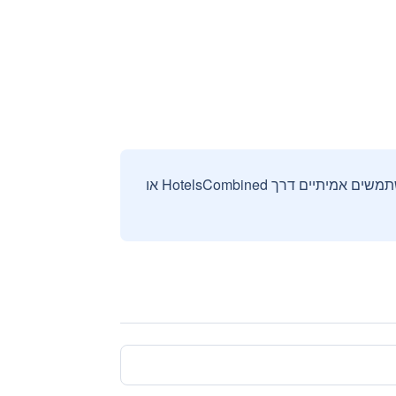
אנחנו אוספים ומציגים ביקורות וחוות דעת רק מהזמנות מאומתות שבוצעו על ידי משתמשים אמיתיים דרך HotelsCombined או