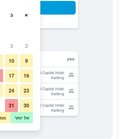
חיפו
א
ב
3
2
ספק
10
9
Provider for Central Capital Hotel
17
16
Kaifeng
Provider for Central Capital Hotel
24
23
Kaifeng
31
30
Provider for Central Capital Hotel
Kaifeng
זול יותר
ממו