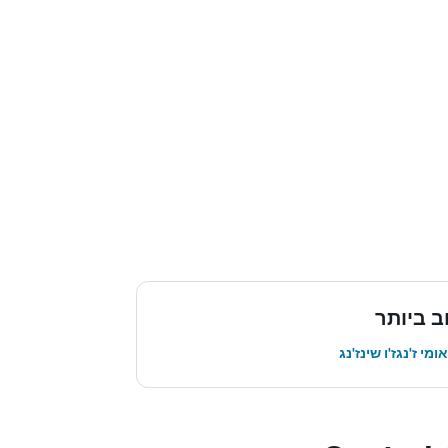
 ביותר
י ז'נגז'ו שינז'נג