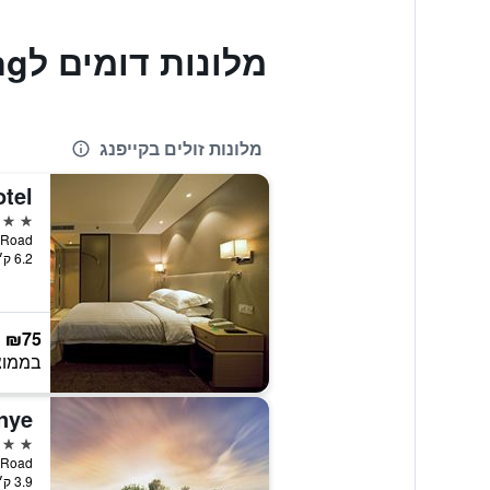
מלונות דומים לCentral Capital Hotel Kaifeng
מלונות זולים בקייפנג
tel
4 כוכבים
song Road
6.2 ק״מ ממרכז העיר
₪75
בממוצ
nye
4 כוכבים
rth Road
3.9 ק״מ ממרכז העיר