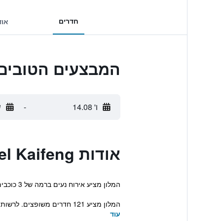
חדרים
אוד
המבצעים הטובים ביותר לotel Kaifeng
ו' 14.08
-
ש
אודות Central Capital Hotel Kaifeng
המלון מציע אירוח נעים ברמה של 3 כוכבים בקייפנג. כמו כן כולל קבלה הפועלת 24 שעות, קונסיירז' ואינטרנט אלחוטי חינם באזורים ציבוריים.
המלון מציע 121 חדרים משופצים. לרשותם של המבקרים, שאטלים אל ומשד...
עוד