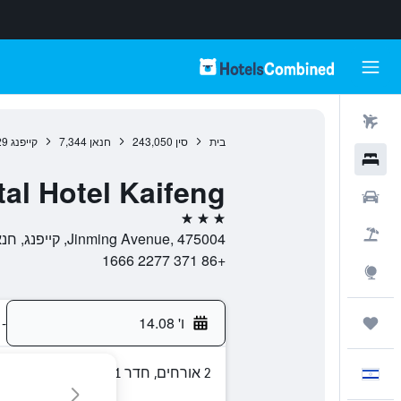
טיסות
בית
סין
243,050
חנאן
7,344
קייפנג
29
מלונות
tal Hotel Kaifeng
רכבים
3 כוכבים
חבילות
Jinming Avenue, 475004, קייפנג, חנאן, סין
+86 371 2277 1666
Explore
ו' 14.08
-
טיולים ונסיעות
2 אורחים, חדר 1
עִבְרִית