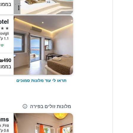
בממוצ
otel
4 כוכבים
Imerovigli, פ
1.1 ק״מ ממרכז העיר
₪490
בממוצ
תראו לי עוד מלונות סמוכים
מלונות זולים בפירה
Firá, פירה, יוון
0.6 ק״מ ממרכז העיר