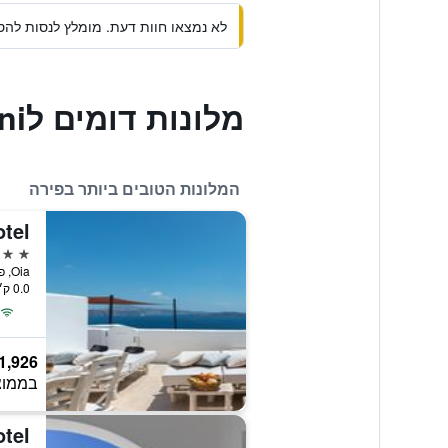
לא נמצאו חוות דעת. מומלץ לנסות להסי
מלונות דומים לCavo Tagoo Santorini
המלונות הטובים ביותר בפירה
tel
5 כוכבים
Oia, פירה, יוון
0.0 ק״מ ממרכז העיר
1,926
בממוצ
otel