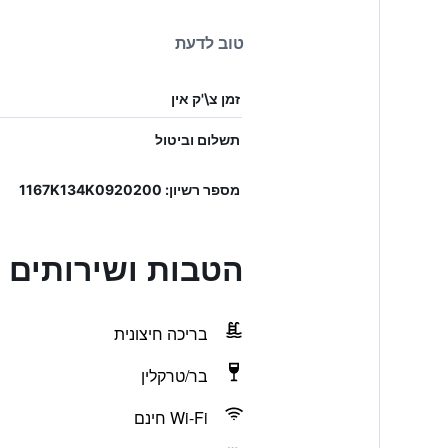
טוב לדעת
זמן צ\'ק אין
תשלום וביטול
מספר רשיון: 1167Κ134Κ0920200
הטבות ושירותים בvo Tagoo Santorini
בריכה חיצונית
בר/טרקלין
Wi-Fi חינם