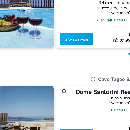
מצוין 9.4
Fira, Th, פירה, יוון
Wi-Fi חינם
חניה
צפייה בדילים
ע ללילה
ה
Dome Santorini Res
ירה, יוון
Wi-Fi חינם