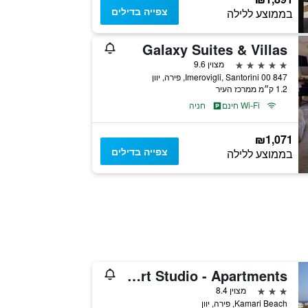
צפייה בדילים
בממוצע ללילה
Galaxy Suites & Villas
5 כוכבים
מצוין 9.6
847 00 Imerovigli, Santorini, פירה, יוון
1.2 ק״מ ממרכז העיר
Wi-Fi חינם
חניה
₪1,071
צפייה בדילים
בממוצע ללילה
Sweet Heart Studio - Apartments
3 כוכבים
מצוין 8.4
Kamari Beach, פירה, יוון