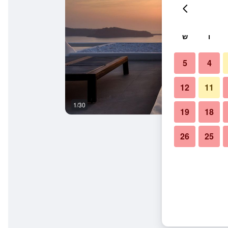
ו
ש
5
4
12
11
1/30
בריכה
19
18
26
25