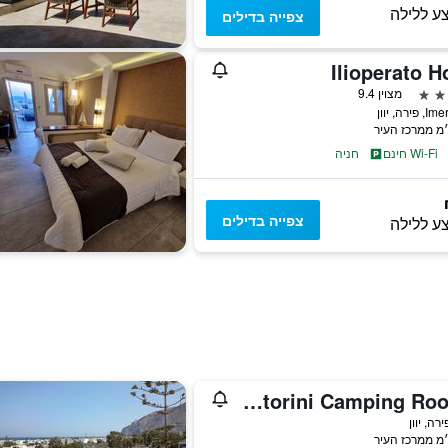
ע ללילה
צפייה בדילים
Ilioperato H
מצוין 9.4
ירה, יוון
Wi-Fi חינם
חניה
צפייה בדילים
ע ללילה
Santorini Camping Rooms