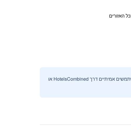
כל האזורים
אנחנו אוספים ומציגים ביקורות וחוות דעת רק מהזמנות מאומתות שבוצעו על ידי משתמשים אמיתיים דרך HotelsCombined או