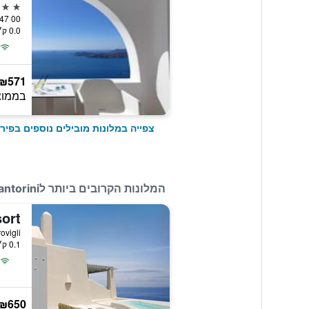
5 כוכבים
ira 847 00
0.0 ק״מ ממרכז העיר
₪571
בממוצ
צפייה במלונות מובילים נוספים בפיר
המלונות הקרובים ביותר לCavo Tagoo Santorini
ort
Imerovigli, פ
0.1 ק״מ ממרכז העיר
₪650