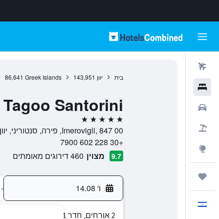
טיסות
בית
יוון
143,951
Greek Islands
86,641
מלונות
 Tagoo Santorini
רכבים
5 כוכבים
חבילות
Imerovigli, 847 00, פירה, סנטוריני, יוון
+30 228 602 7900
Explore
מצוין
460 דירוגים מאומתים
9.7
טיולים ונסיעות
ו' 14.08
-
עִבְרִית
2 אורחים, חדר 1