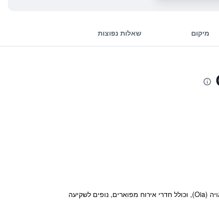
מיקום
שאלות נפוצות
מלון הסוויטות היוקרתי קאבו טאגו סנטוריני (Cavo Tagoo Santorini) נמצא במרחק של 5 ק"מ מפירה (Fira) ו-6 ק"מ מאויה (Oia), וכולל חדרי אירוח מפוארים, נופים לשקיעה