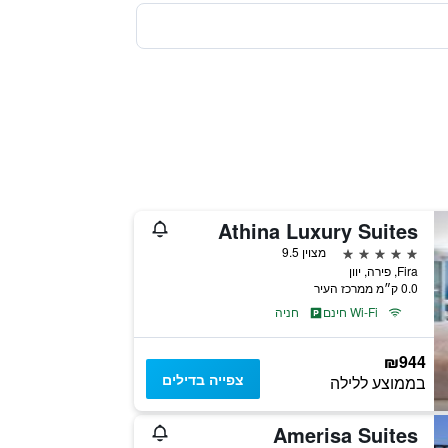
Athina Luxury Suites
5 כוכבים
מצוין 9.5
Fira, פירה, יוון
0.0 ק״מ ממרכז העיר
Wi-Fi חינם
חניה
₪944
צפייה בדילים
בממוצע ללילה
Amerisa Suites