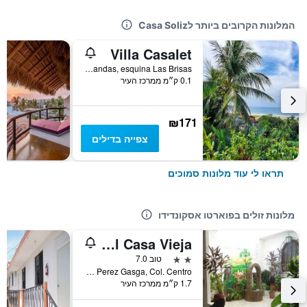
המלונות הקרובים ביותר לCasa Soliz
Villa Casalet
Jacarandas, esquina Las Brisas, פוארטו אסקונדידו, מדינת אואחאקה, מקסיקו
0.1 ק״מ ממרכז העיר
₪171
צפייה בדילים
תראו לי עוד מלונות סמוכים
מלונות זולים בפוארטו אסקונדידו
Hotel Casa Vieja
2 כוכבים
טוב 7.0
Alfonso Perez Gasga, Col. Centro, פוארטו אסקונדידו, מדינת אואחאקה, מקסיקו
1.7 ק״מ ממרכז העיר