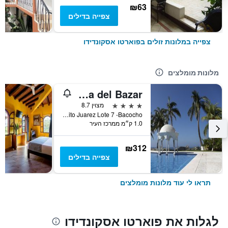
₪63
צפייה בדילים
צפייה במלונות זולים בפוארטו אסקונדידו
מלונות מומלצים
Hotel Aldea del Bazar
4 כוכבים
מצוין 8.7
Boulevard Benito Juarez Lote 7 -Bacocho, פוארטו אסקונדידו, מדינת אואחאקה, מקסיקו
1.0 ק״מ ממרכז העיר
₪312
צפייה בדילים
תראו לי עוד מלונות מומלצים
לגלות את פוארטו אסקונדידו