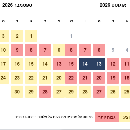
אוגוסט 2026
ספטמבר 2026
ש
ג
ד
ה
ו
ש
א
ב
ג
ד
ה
3
2
1
1
תעריף ללילה
10
9
8
7
6
8
7
6
5
4
בר
כ ללילה
17
16
15
14
13
15
14
13
12
11
₪72
אני רוצה להזמין
24
23
22
21
20
22
21
20
19
18
30
29
28
27
29
28
27
26
25
תמונה של Bled Rose Hotel
₪77
אני רוצה להזמין
₪79
אני רוצה להזמין
צע
גבוה יותר
מבוסס על מחירים ממוצעים של מלונות בדירוג 3 כוכבים.