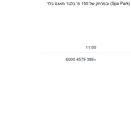
מלון 'בלד רוז' (Bled Rose Hotel) הוא מלון בדירוג 4 כוכבים סופיריור שנמצא במיקום ייחודי, ממש מאחורי הספא פארק (Spa Park) ובמרחק של 150 מ' בלבד מאגם בלד
11:00
+386 4579 6000