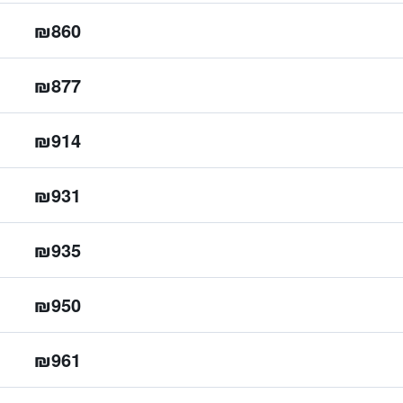
₪860
₪877
₪914
₪931
₪935
₪950
₪961