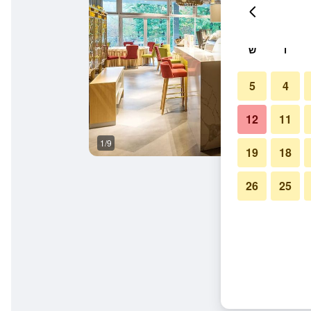
ו
ש
5
4
12
11
1/9
חדר ישיבות
19
18
26
25