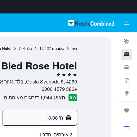
טיסות
בית
סלובניה
12,427
בלד
744
 Hotel
מלונות
Bled Rose Hotel
רכבים
4 כוכבים
חבילות
Cesta Svobode 8, 4260, בלד, אזור אפר קרניאולה, סלובניה
+386 4579 6000
Explore
מצוין
1,944 דירוגים מאומתים
9.0
טיולים ונסיעות
ה' 13.08
-
עִבְרִית
2 אורחים, חדר 1