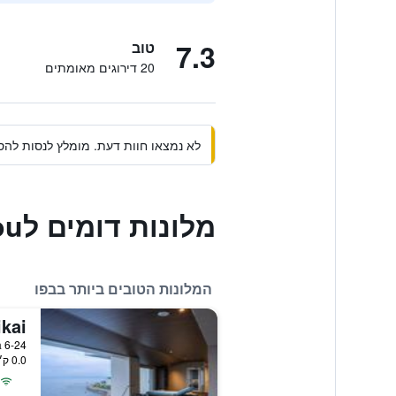
7.3
טוב
20 דירוגים מאומתים
לא נמצאו חוות דעת. מומלץ לנסות להסי
מלונות דומים לBeppu Housensou
המלונות הטובים ביותר בבפו
kai
6-24 Shouningahama, בפו, יפן
0.0 ק״מ ממרכז העיר