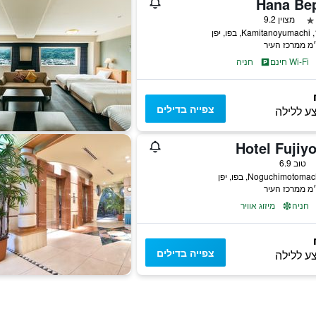
Hana Be
מצוין 9.2
פן
Wi-Fi חינם
חניה
צפייה בדילים
ע ללילה
Hotel Fujiy
טוב 6.9
חניה
מיזוג אוויר
צפייה בדילים
ע ללילה