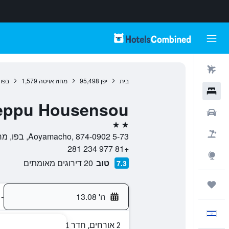
טיסות
בית
יפן
95,498
מחוז אויטה
1,579
בפו
מלונות
eppu Housensou
רכבים
2 כוכבים
חבילות
5-73 Aoyamacho, 874-0902, בפו, מחוז אויטה, יפן
+81 977 234 281
Explore
טוב
20 דירוגים מאומתים
7.3
טיולים ונסיעות
ה' 13.08
-
עִבְרִית
2 אורחים, חדר 1