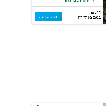
Wi-Fi חינם
חניה
₪544
צפייה בדילים
בממוצע ללילה