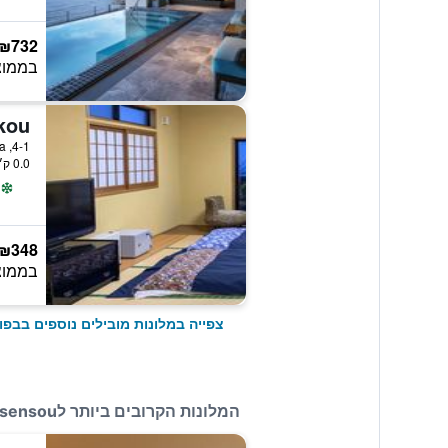
₪732
בממוצ
4-1, Horita, בפו, יפן
0.0 ק״מ ממרכז העיר
₪348
בממוצ
צפייה במלונות מובילים נוספים בבפו
המלונות הקרובים ביותר לBeppu Housensou