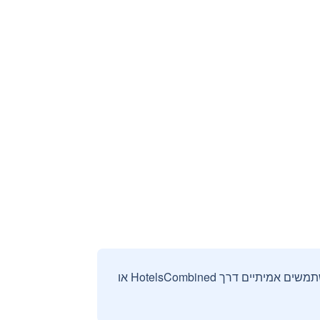
אנחנו אוספים ומציגים ביקורות וחוות דעת רק מהזמנות מאומתות שבוצעו על ידי משתמשים אמיתיים דרך HotelsCombined או