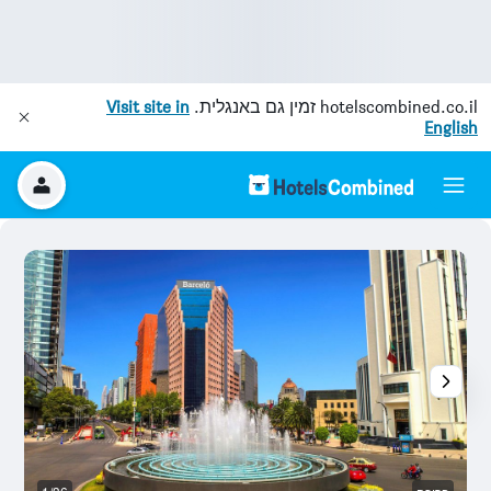
hotelscombined.co.il
זמין גם באנגלית.
Visit site in
English