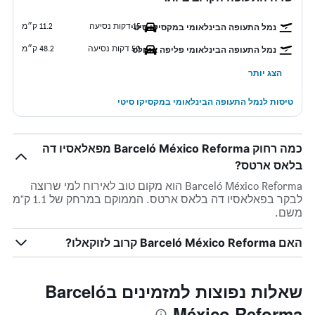
15 דקות נסיעה
11.2 ק״מ
נמל התעופה הבינלאומי במקסיקו סיטי
50 דקות נסיעה
48.2 ק״מ
נמל התעופה הבינלאומי פליפה אנחלס
הצג יותר
טיסות לנמל התעופה הבינלאומי במקסיקו סיטי
כמה רחוק Barceló México Reforma מפאלאסיו דה
בלאס ארטס?
Barceló México Reforma הוא מקום טוב לאירוח למי שרוצה
לבקר בפאלאסיו דה בלאס ארטס. הממוקם במרחק של 1.1 ק"מ
משם.
האם Barceló México Reforma קרוב לזוקאלו?
שאלות נפוצות למזמינים בBarceló
México Reforma