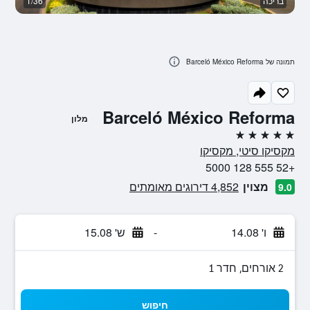
בריכה
1/36
חד
תמונה של Barceló México Reforma
Barceló México Reforma
מלון
5 כוכבים
מקסיקו סיטי, מקסיקו
+52 555 128 5000
מצוין
4,852 דירוגים מאומתים
9.0
ו' 14.08
-
ש' 15.08
2 אורחים, חדר 1
חיפוש