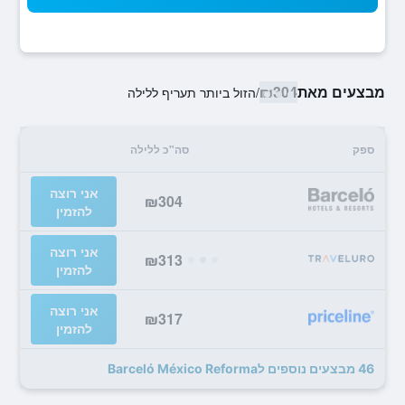
מבצעים מאת
₪304
/
הזול ביותר תעריף ללילה
ספק
סה"כ ללילה
אני רוצה
₪304
להזמין
אני רוצה
₪313
להזמין
אני רוצה
₪317
להזמין
46 מבצעים נוספים לBarceló México Reforma