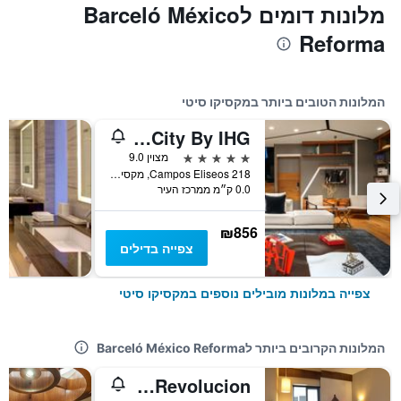
מלונות דומים לBarceló México
Reforma
המלונות הטובים ביותר במקסיקו סיטי
Intercontinental Hotels Presidente Mexico City By IHG
5 כוכבים
מצוין 9.0
Campos Eliseos 218, מקסיקו סיטי, מקסיקו סיטי, מקסיקו
0.0 ק״מ ממרכז העיר
₪856
צפייה בדילים
צפייה במלונות מובילים נוספים במקסיקו סיטי
המלונות הקרובים ביותר לBarceló México Reforma
Plaza Revolucion