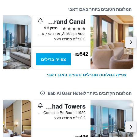
המלונות הטובים ביותר באבו דאבי
The Ritz-Carlton Abu Dhabi, Grand Canal
5 כוכבים
מצוין 9.3
Al Maqta Area, אבו דאבי, איחוד האמירויות הערביות
0.0 ק״מ ממרכז העיר
₪542
צפייה בדילים
צפייה במלונות מובילים נוספים באבו דאבי
המלונות הקרובים ביותר לBab Al Qasr Hotel
Conrad Abu Dhabi Etihad Towers
West Corniche P.o Box 111929, אבו דאבי, איחוד האמירויות הערביות
0.2 ק״מ ממרכז העיר
₪406