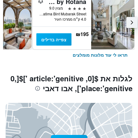
Al Maha Arjaan by Rotana
4 כוכבים
מצוין 9.0
Fatima Bint Mubarak Street, אבו דאבי, איחוד האמירויות הערביות
4.0 ק״מ ממרכז העיר
₪195
צפייה בדילים
תראו לי עוד מלונות מומלצים
לגלות את $[0, article:'genitive ']$[0,
place:'genitive'], אבו דאבי