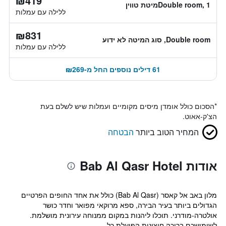
₪419
Double room, 1מיטת טווין
ללילה עם עמלות
₪831
Double room, סוג המיטה לא ידוע
ללילה עם עמלות
61 דילים נוספים החל מ-₪269
*
הסכום כולל אומדן מיסים מקומיים ועמלות שיש לשלם בעת
הצ'ק-אאוט.
המחיר הטוב ביותר
הבטחה
אודות Bab Al Qasr Hotel
מלון באב אל קאסר (Bab Al Qasr) כולל את אחד החופים הפרטיים
הגדולים ביותר בעיר הבירה, ספא מרוקאי מפואר וחדר כושר
אולטרה-מודרני. תוכלו ליהנות במקום ממנוחה עירונית מושלמת.
לשימושכם בריכה חיצונית הפועלת כל...