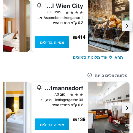
Novotel Wien City
4 כוכבים
מצוין 8.3
Aspernbrueckengasse 1, וינה, וינה, אוסטריה
0.2 ק״מ ממרכז העיר
₪414
צפייה בדילים
תראו לי עוד מלונות סמוכים
מלונות זולים בוינה
Kyriad Vienna Altmannsdorf
3 כוכבים
טוב 7.3
Hoffingergasse 33, וינה, וינה, אוסטריה
6.2 ק״מ ממרכז העיר
₪139
צפייה בדילים