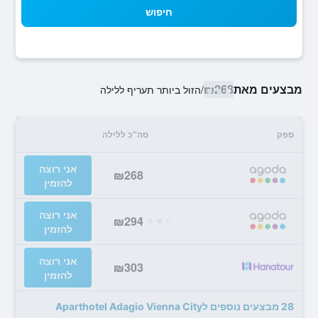
חיפוש
מבצעים מאת
₪268
/
הזול ביותר תעריף ללילה
ספק
סה"כ ללילה
אני רוצה
₪268
להזמין
אני רוצה
₪294
להזמין
אני רוצה
₪303
להזמין
28 מבצעים נוספים לAparthotel Adagio Vienna City