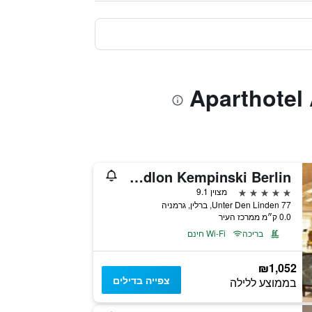
Hotel Adlon Kempinski Berlin
5 כוכבים
מצוין 9.1
Unter Den Linden 77, ברלין, גרמניה
0.0 ק״מ ממרכז העיר
בריכה
Wi-Fi חינם
₪1,052
צפייה בדילים
בממוצע ללילה