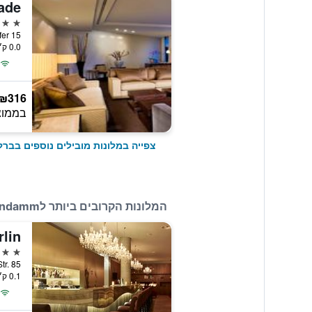
5 כוכבים
tzowufer 15
0.0 ק״מ ממרכז העיר
₪316
בממוצ
צפייה במלונות מובילים נוספים בברלי
המלונות הקרובים ביותר לAparthotel Adagio Berlin Kurfürstendamm
rlin
4 כוכבים
er Str. 85
0.1 ק״מ ממרכז העיר