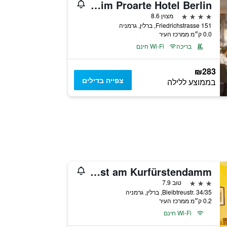
Maritim Proarte Hotel Berlin
4 כוכבים
מצוין 8.6
Friedrichstrasse 151, ברלין, גרמניה
0.0 ק״מ ממרכז העיר
בריכה
Wi-Fi חינם
₪283
צפייה בדילים
בממוצע ללילה
Kurfürst am Kurfürstendamm
3 כוכבים
טוב 7.9
Bleibtreustr. 34/35, ברלין, גרמניה
0.2 ק״מ ממרכז העיר
Wi-Fi חינם