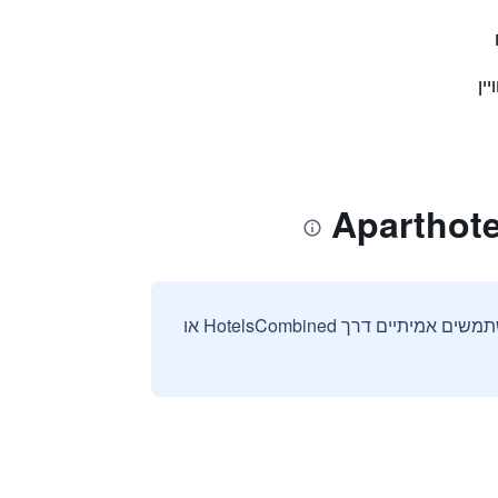
ין
אנחנו אוספים ומציגים ביקורות וחוות דעת רק מהזמנות מאומתות שבוצעו על ידי משתמשים אמיתיים דרך HotelsCombined או