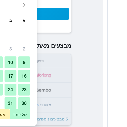
חיפו
א
ב
₪213
מבצעים מאת
/
הזול ביותר 
3
2
ספק
סה"
10
9
3
17
16
24
23
8
31
30
2
זול יותר
ממו
5 מבצעים נוספים לAparthotel Adagio Berlin Kurfürstendamm