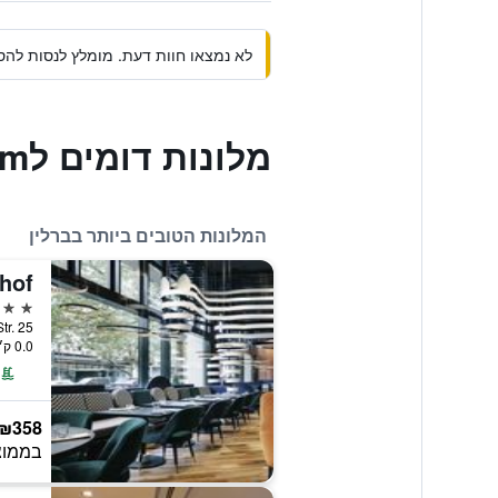
לא נמצאו חוות דעת. מומלץ לנסות להסי
מלונות דומים לAparthotel Adagio Berlin Kurfürstendamm
המלונות הטובים ביותר בברלין
5 כוכבים
er Str. 25
0.0 ק״מ ממרכז העיר
₪358
בממוצ