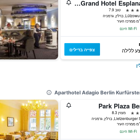
Sheraton Berlin Grand Hotel Esplanade
טוב 7.9
Lü, ברלין, גרמניה
Wi-Fi חינם
צפייה בדילים
ע ללילה
ן
Park Plaza Be
מצוין 8.3
Lietzenburg, ברלין, גרמניה
Wi-Fi חינם