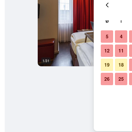
ו
ש
5
4
12
11
1/31
חדר רחצה
19
18
26
25