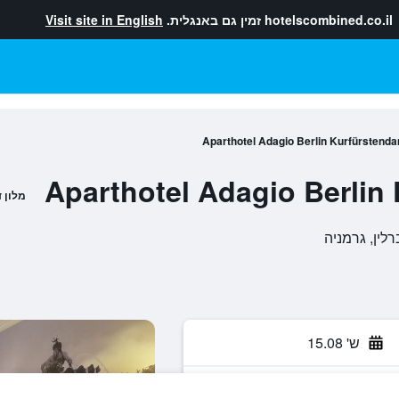
hotelscombined.co.il
זמין גם באנגלית.
Visit site in English
Aparthotel Adagio Berlin Kurfürsten
Aparthotel Adagio Berli
מלון 
ש' 15.08