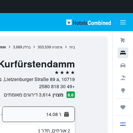
טיסות
בית
גרמניה
303,539
ברלין
3,689
damm
מלונות
n Kurfürstendamm
רכבים
4 כוכבים
חבילות
Lietzenburger Straße 89 a, 10719, ברלין, גרמניה
+49 30 818 2580
Explore
מצוין
3,614 דירוגים מאומתים
8.6
טיולים ונסיעות
ו' 14.08
-
עִבְרִית
2 אורחים, חדר 1