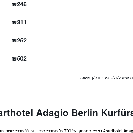
₪248
₪311
₪252
₪502
ות שיש לשלם בעת הצ'ק-אאוט.
מקום האירוח Aparthotel Adagio Berlin Kurfürstendamm נמצא במרחק ש