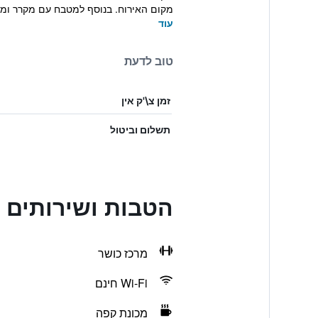
מקום האירוח. בנוסף למטבח עם מקרר ומדיח
עוד
טוב לדעת
זמן צ\'ק אין
תשלום וביטול
הטבות ושירותים בthotel Adagio Berlin Kurfürstendamm
מרכז כושר
Wi-Fi חינם
מכונת קפה