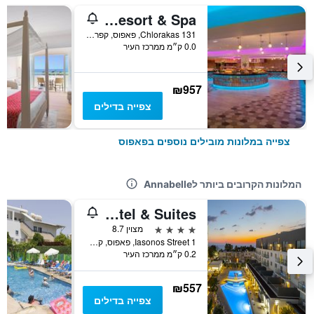
Azia Resort & Spa
131 Chlorakas, פאפוס, קפריסין
0.0 ק״מ ממרכז העיר
₪957
צפייה בדילים
צפייה במלונות מובילים נוספים בפאפוס
המלונות הקרובים ביותר לAnnabelle
Anemi Hotel & Suites
4 כוכבים
מצוין 8.7
1 Iasonos Street, פאפוס, קפריסין
0.2 ק״מ ממרכז העיר
₪557
צפייה בדילים