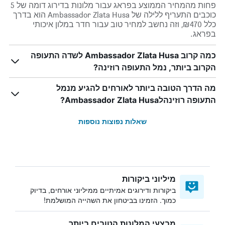
פחות מהמחיר הממוצע בפראג עבור מלונות בדירוג דומה של 5
כוכבים התעריף ללילה של Ambassador Zlata Husa הוא בדרך
כלל ₪470, וזה נחשב למחיר טוב עבור חדר במלון איכותי
בפראג.
כמה קרוב Ambassador Zlata Husa לשדה התעופה
הקרוב ביותר, נמל התעופה רוזינה?
מה הדרך הטובה ביותר לאורחים להגיע מנמל
התעופה רוזינהלAmbassador Zlata Husa?
שאלות נפוצות נוספות
מיליוני ביקורות
ביקורות ודירוגים אמיתיים ממיליוני אורחים, בדיוק
כמוך. הזמינו בביטחון את השהייה המושלמת!
מבצעי המלונות הטובים ביותר