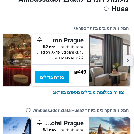
Husa
המלונות הטובים ביותר בפראג
Almanac X Alcron Prague
5 כוכבים
מצוין 9.2
Stepanska 40, פראג, Prague Region, צ'כיה
0.0 ק״מ ממרכז העיר
₪449
צפייה בדילים
צפייה במלונות מובילים נוספים בפראג
המלונות הקרובים ביותר לAmbassador Zlata Husa
Pytloun Boutique Hotel Prague
5 כוכבים
מצוין 9.1