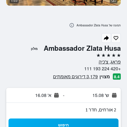
לובי
1/33
מ
תמונה של Ambassador Zlata Husa
Ambassador Zlata Husa
מלון
5 כוכבים
פראג, צ'כיה
+420 224 193 111
מצוין
3,179 דירוגים מאומתים
8.4
ש' 15.08
-
א' 16.08
2 אורחים, חדר 1
חיפוש