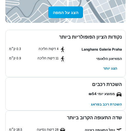
הצג על המפה
נקודות הציון הפופולריות ביותר
4 דקות הליכה
0.3 ק״מ
Langhans Galerie Praha
11 דקות הליכה
0.9 ק״מ
המוזיאון הלאומי
הצג יותר
השכרת רכבים
ממוצע יומי ₪54
השכרת רכב בפראג
שדה התעופה הקרוב ביותר
28 דקות נסיעה
18.5 ק״מ
נמל התעופה רוזינה