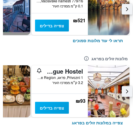
Vaclavske namesti 779/16, פראג, Prague Region, צ'כיה
0.1 ק״מ ממרכז העיר
₪521
צפייה בדילים
תראו לי עוד מלונות סמוכים
מלונות זולים בפראג
Plus Prague Hostel
Privozni 1, פראג, Prague Region, צ'כיה
3.2 ק״מ ממרכז העיר
₪93
צפייה בדילים
צפייה במלונות זולים בפראג