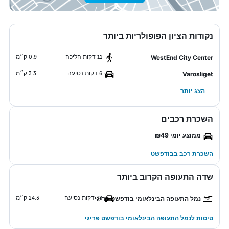
נקודות הציון הפופולריות ביותר
11 דקות הליכה
0.9 ק״מ
WestEnd City Center
6 דקות נסיעה
3.3 ק״מ
Varosliget
הצג יותר
השכרת רכבים
ממוצע יומי ₪49
השכרת רכב בבודפשט
שדה התעופה הקרוב ביותר
38 דקות נסיעה
24.3 ק״מ
נמל התעופה הבינלאומי בודפשט פריגי
טיסות לנמל התעופה הבינלאומי בודפשט פריגי