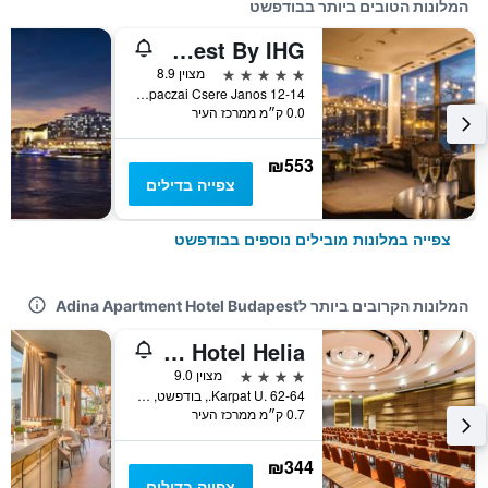
המלונות הטובים ביותר בבודפשט
Intercontinental Hotels Budapest By IHG
5 כוכבים
מצוין 8.9
Apaczai Csere Janos 12-14, בודפשט, הונגריה
0.0 ק״מ ממרכז העיר
₪553
צפייה בדילים
צפייה במלונות מובילים נוספים בבודפשט
המלונות הקרובים ביותר לAdina Apartment Hotel Budapest
Danubius Hotel Helia
4 כוכבים
מצוין 9.0
Karpat U. 62-64., בודפשט, הונגריה
0.7 ק״מ ממרכז העיר
₪344
צפייה בדילים