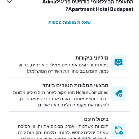
התעופה הבינלאומי בודפשט פריגילAdina
Apartment Hotel Budapest?
שאלות נפוצות נוספות
מיליוני ביקורות
ביקורות ודירוגים אמיתיים ממיליוני אורחים, בדיוק
כמוך. הזמינו בביטחון את השהייה המושלמת!
מבצעי המלונות הטובים ביותר
HotelsCombined הוא מקור ליותר מ-3 מיליון מלונות
ונכסים ומציג אותם במקום אחד כדי שיתאפשר לך
להשוות את מקומות הלינה האידיאליים.
ביטול חינם
תוכניות משתנות - אנחנו מבינים את זה. וזו הסיבה
שאתם יכולים לחפש ולהזמין מלונות ומקומות לינה
בHotelsCombined מסוכנויות שמציעות ביטולים