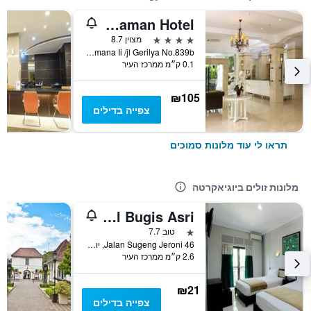
Gallery Prawirotaman Hotel
4 כוכבים
מצוין 8.7
Jl. Prawirotamana Ii /jl Gerilya No.839b, יוגיאקרטה, אינדונזיה
0.1 ק״מ ממרכז העיר
₪105
צפייה בדילים
תראו לי עוד מלונות סמוכים
מלונות זולים ביוגיאקרטה
Hotel Bugis Asri
כוכב 1
טוב 7.7
46 Jalan Sugeng Jeroni, יוגיאקרטה, אינדונזיה
2.6 ק״מ ממרכז העיר
₪21
צפייה בדילים