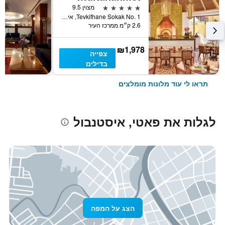
5 כוכבים
מצוין 9.5
Tevkifhane Sokak No. 1, איסטנבול, טורקיה
2.6 ק״מ ממרכז העיר
₪1,978
צפייה
בדילים
תראו לי עוד מלונות מומלצים
לגלות את פאטי, איסטנבול
הצג על המפה