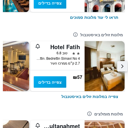
צפייה בדילים
תראו לי עוד מלונות סמוכים
מלונות זולים באיסטנבול
Hotel Fatih
2 כוכבים
טוב 6.8
Aksemsettin. Bedrettin Simavi No 4, איסטנבול, טורקיה
2.7 ק״מ ממרכז העיר
₪57
צפייה בדילים
צפייה במלונות זולים באיסטנבול
מלונות מומלצים
Four Seasons Hotel Istanbul at Sultanahmet