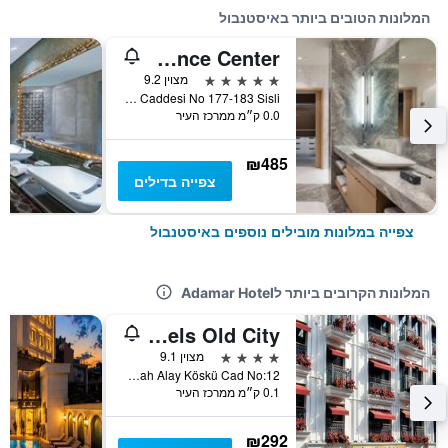
המלונות הטובים ביותר באיסטנבול
Wyndham Grand Istanbul Levent Hotel & Conference Center
5 כוכבים
מצוין 9.2
Esentepe Mahallesi Buyukdere Caddesi No 177-183 Sisli, איסטנבול, טורקיה
0.0 ק״מ ממרכז העיר
₪485
צפייה בדילים
צפייה במלונות מובילים נוספים באיסטנבול
המלונות הקרובים ביותר לAdamar Hotel
Dosso Dossi Hotels Old City
4 כוכבים
מצוין 9.1
Alemdar Mah Alay Köskü Cad No:12, איסטנבול, טורקיה
0.1 ק״מ ממרכז העיר
₪292