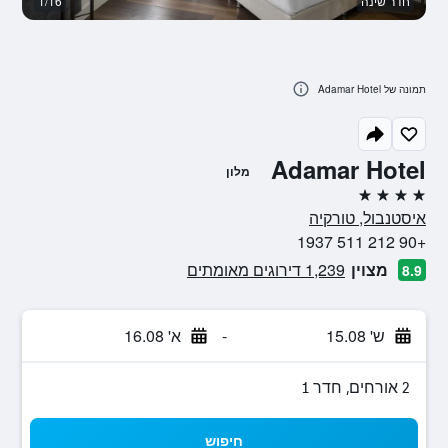
חדר שינה
1/16
א
תמונה של Adamar Hotel
Adamar Hotel
מלון
4 כוכבים
איסטנבול, טורקיה
+90 212 511 1937
מצוין
1,239 דירוגים מאומתים
8.9
ש' 15.08
-
א' 16.08
2 אורחים, חדר 1
חיפוש