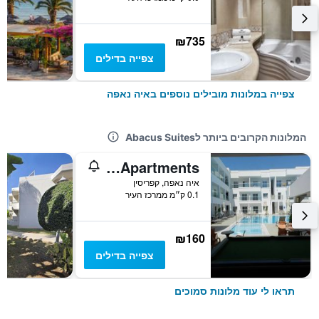
₪735
צפייה בדילים
צפייה במלונות מובילים נוספים באיה נאפה
המלונות הקרובים ביותר לAbacus Suites
Evabelle Napa Hotel Apartments
איה נאפה, קפריסין
0.1 ק״מ ממרכז העיר
₪160
צפייה בדילים
תראו לי עוד מלונות סמוכים