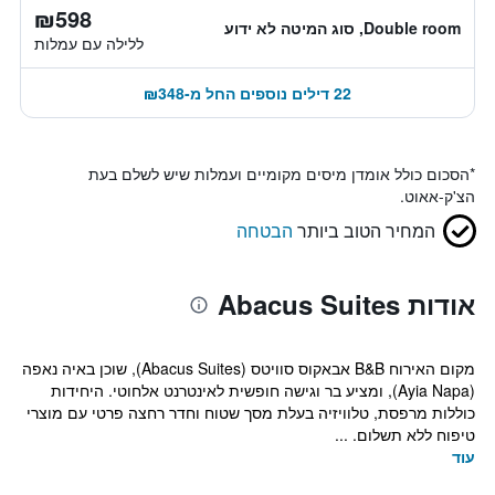
₪598
Double room, סוג המיטה לא ידוע
ללילה עם עמלות
22 דילים נוספים החל מ-₪348
*
הסכום כולל אומדן מיסים מקומיים ועמלות שיש לשלם בעת
הצ'ק-אאוט.
המחיר הטוב ביותר
הבטחה
אודות Abacus Suites
מקום האירוח B&B אבאקוס סוויטס (Abacus Suites), שוכן באיה נאפה
(Ayia Napa), ומציע בר וגישה חופשית לאינטרנט אלחוטי. היחידות
כוללות מרפסת, טלוויזיה בעלת מסך שטוח וחדר רחצה פרטי עם מוצרי
טיפוח ללא תשלום. ...
עוד