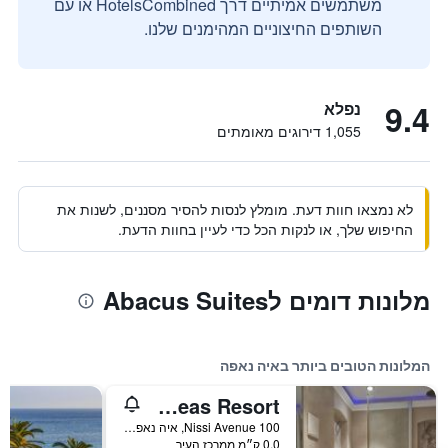
משתמשים אמיתיים דרך HotelsCombined או עם
השותפים החיצוניים המהימנים שלנו.
9.4
נפלא
1,055 דירוגים מאומתים
לא נמצאו חוות דעת. מומלץ לנסות להסיר מסננים, לשנות את
החיפוש שלך, או לנקות הכל כדי לעיין בחוות הדעת.
מלונות דומים לAbacus Suites
המלונות הטובים ביותר באיה נאפה
Atlantica Aeneas Resort
100 Nissi Avenue, איה נאפה, קפריסין
0.0 ק״מ ממרכז העיר