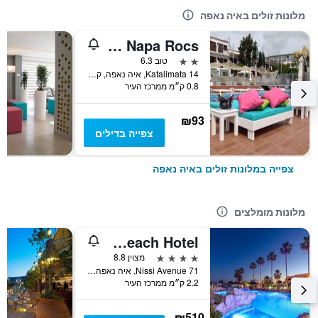
מלונות זולים באיה נאפה
Pambos Napa Rocs
2 כוכבים
טוב 6.3
14 Katalimata, איה נאפה, קפריסין
0.8 ק״מ ממרכז העיר
₪93
צפייה בדילים
צפייה במלונות זולים באיה נאפה
מלונות מומלצים
Pavlo Napa Beach Hotel
4 כוכבים
מצוין 8.8
71 Nissi Avenue, איה נאפה, קפריסין
2.2 ק״מ ממרכז העיר
₪510