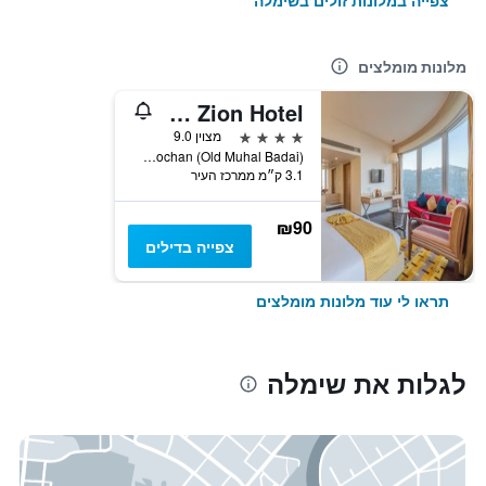
צפייה במלונות זולים בשימלה
מלונות מומלצים
The Zion Hotel
4 כוכבים
מצוין 9.0
Near Sankat Mochan (Old Muhal Badai), שימלה, הודו
3.1 ק״מ ממרכז העיר
₪90
צפייה בדילים
תראו לי עוד מלונות מומלצים
לגלות את שימלה