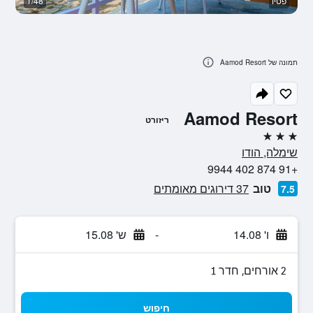
פטיו
1/48
בנ
תמונה של Aamod Resort
Aamod Resort
ריזורט
3 כוכבים
שימלה, הודו
+91 874 402 9944
טוב
37 דירוגים מאומתים
7.5
ו' 14.08
-
ש' 15.08
2 אורחים, חדר 1
חיפוש