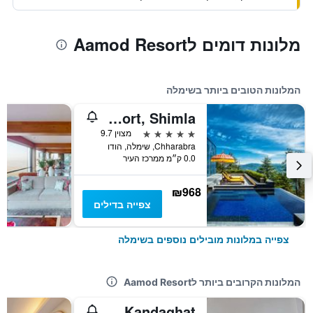
מלונות דומים לAamod Resort
המלונות הטובים ביותר בשימלה
Wildflower Hall, An Oberoi Resort, Shimla
5 כוכבים
מצוין 9.7
Chharabra, שימלה, הודו
0.0 ק״מ ממרכז העיר
₪968
צפייה בדילים
צפייה במלונות מובילים נוספים בשימלה
המלונות הקרובים ביותר לAamod Resort
Club Mahindra Kandaghat