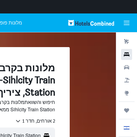
מלונות פופו
טיסות
מלונות
רכבים
Sihlcity Train
חבילות
Station, ציריך
Explore
Sihlcity Train Station ממאות אתרי נסיעות ב-HotelsCombined.
טיולים ונסיעות
2 אורחים, חדר 1
עִבְרִית