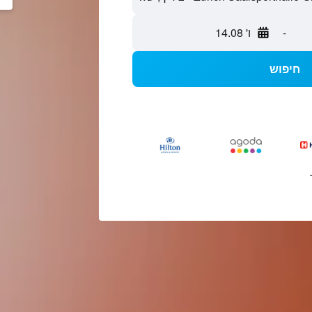
-
ו' 14.08
חיפוש