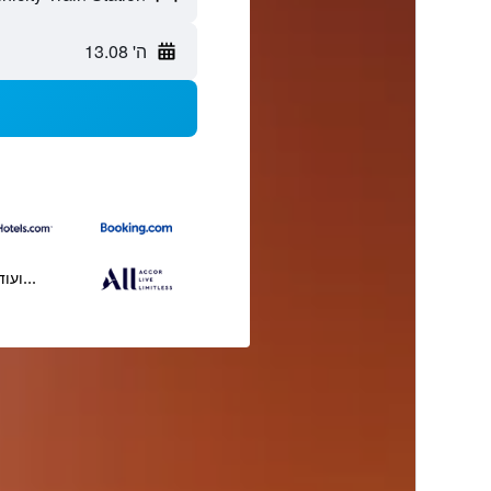
ה' 13.08
...ועוד