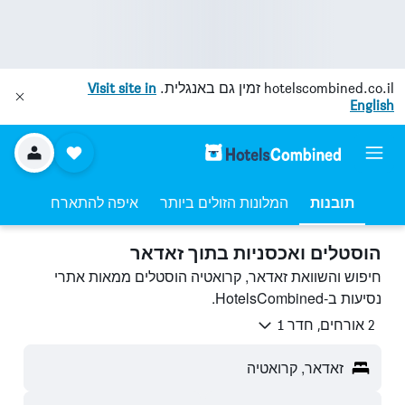
hotelscombined.co.il
זמין גם באנגלית.
Visit site in
English
תובנות
המלונות הזולים ביותר
איפה להתארח
הוסטלים ואכסניות בתוך זאדאר
חיפוש והשוואת זאדאר, קרואטיה הוסטלים ממאות אתרי
נסיעות ב-HotelsCombined.
2 אורחים, חדר 1
זאדאר, קרואטיה