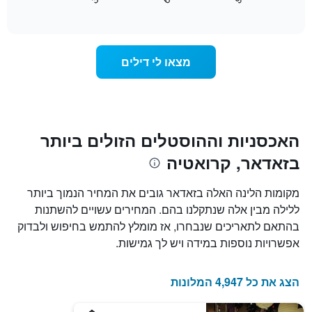
כיצד
End
התרשים
of
משתנה
כולל
interactive
מחיר
chart
1
החדר
ציר
ככל
Y
מצאו לי דילים
שמתקרב
המציג
מועד
את
השהות
מחיר
התרשים
הממוצע
כולל1
של
ציר
האכסניות וההוסטלים הזולים ביותר
חדר
X
בזאדאר, קרואטיה
המציגים
את
מספר
מקומות הלינה האלה בזאדאר גובים את המחיר הנמוך ביותר
הימים
ללילה מבין אלה שנתקלנו בהם. המחירים עשויים להשתנות
שנותרו
בהתאם לתאריכים שנבחרו, אז מומלץ להתמש בחיפוש ולבדוק
עד
למועד
אפשרויות נוספות במידה ויש לך גמישות.
השהות
התרשים
כולל
הצג את כל 4,947 המלונות
1
ציר