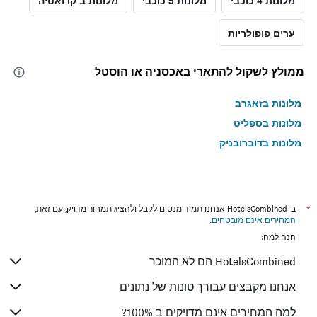
מלונות 4 כוכבי
מלונות 5 כוכבי
מלונות ב קרואטיה
ערים פופולריות
ממולץ לשקול להתארי באכסניה או הוסטל
מלונות בזאגרב
מלונות בספליט
מלונות בדוברובניק
*
ב-HotelsCombined אנחנו תמיד מנסים לקבל ולהציג תמחור מדויק, עם זאת,
המחירים אינם מובטחים
.
הנה למה:
HotelsCombined הם לא המוכר
אנחנו מקבצים עבורך טונות של נתונים
למה המחירים אינם מדויקים ב 100%?