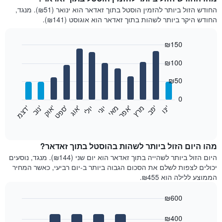
החודש הזול ביותר להזמין הוסטל בתוך זאדאר הוא ינואר (₪51). מנגד,
החודש היקר ביותר לשהות בתוך זאדאר הוא אוגוסט (₪141).
₪150
Bar
Chart
₪100
graphic.
chart
with
12
₪50
bars.
0
התרשים
'
'
מרץ
'
מאי
יוני
יולי
'
'
'
'
'
י
נ
ו
פ
ב​​​​​​​
א
פ
ר
א
ו
ג
ס
פ
ט
א
ו
ק
נ
ו
ב
ד
צ
מ
הבא
End
of
מציג
interactive
את
chart
מחיר
מהו היום הזול ביותר לשהות בהוסטל בתוך זאדאר?
הממוצע
היום הזול ביותר לשהייה בתוך זאדאר הוא יום שני (₪144). מנגד, נוסעים
של
יכולים לצפות לשלם את הסכום הגבוה ביותר ב-יום רביעי, כאשר המחיר
חדר
הממוצע ללילה הוא ₪455.
בכל
חודש
₪600
התרשים
Bar
כולל
Chart
graphic.
chart
₪400
1