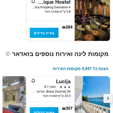
Downtown Boutique Hostel
Y
המציג
4 Ulica Kraljskog Dalmatina, זאדאר, קרואטיה
0.8 ק״מ ממרכז העיר
את
מחיר
הממוצע
של
₪284
חדר
צפייה בדילים
מקומות לינה ואירוח נוספים בזאדאר
הצגת כל 4,947 מקומות האירוח
Lucija
3 כוכבים
מצוין 8.7
Brace Dežmalj 26, זאדאר, קרואטיה
23.0 ק״מ ממרכז העיר
₪307
צפייה בדילים