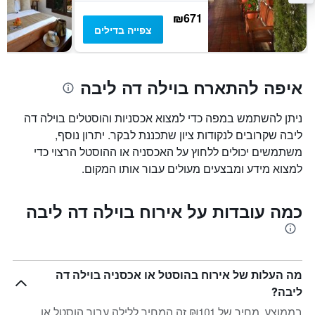
ציר
₪671
Y
צפייה בדילים
המציג
את
מחיר
הממוצע
איפה להתארח בוילה דה ליבה
של
חדר
ניתן להשתמש במפה כדי למצוא אכסניות והוסטלים בוילה דה
ליבה שקרובים לנקודות ציון שתכננת לבקר. יתרון נוסף,
משתמשים יכולים ללחוץ על האכסניה או ההוסטל הרצוי כדי
למצוא מידע ומבצעים מעולים עבור אותו המקום.
כמה עובדות על אירוח בוילה דה ליבה
מה העלות של אירוח בהוסטל או אכסניה בוילה דה
ליבה?
בממוצע, מחיר של ₪101 זה המחיר ללילה עבור הוסטל או