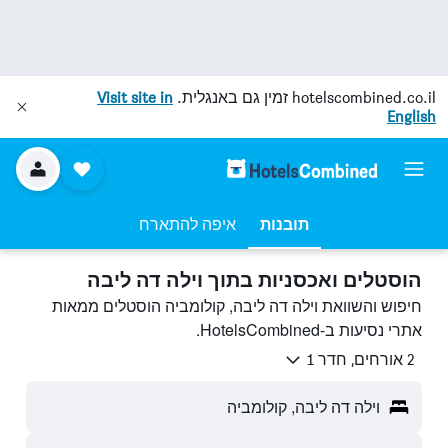
hotelscombined.co.il
זמין גם באנגלית.
Visit site in
English
תובנות
איפה להתארח
הוסטלים ואכסניות בתוך וילה דה ליבה
חיפוש והשוואת וילה דה ליבה, קולומביה הוסטלים ממאות
אתרי נסיעות ב-HotelsCombined.
2 אורחים, חדר 1
וילה דה ליבה, קולומביה