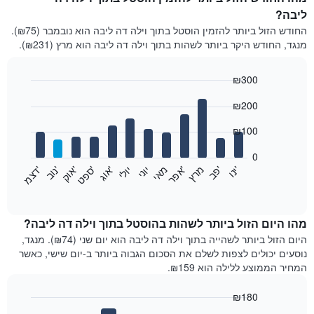
ליבה?
החודש הזול ביותר להזמין הוסטל בתוך וילה דה ליבה הוא נובמבר (₪75).
מנגד, החודש היקר ביותר לשהות בתוך וילה דה ליבה הוא מרץ (₪231).
₪300
Bar
Chart
₪200
graphic.
chart
with
12
₪100
bars.
0
התרשים
'
'
מרץ
'
מאי
יוני
יולי
'
'
'
'
'
י
נ
ו
פ
ב​​​​​​​
א
פ
ר
א
ו
ג
ס
פ
ט
א
ו
ק
נ
ו
ב
ד
צ
מ
הבא
End
of
מציג
interactive
את
chart
מחיר
מהו היום הזול ביותר לשהות בהוסטל בתוך וילה דה ליבה?
הממוצע
היום הזול ביותר לשהייה בתוך וילה דה ליבה הוא יום שני (₪74). מנגד,
של
נוסעים יכולים לצפות לשלם את הסכום הגבוה ביותר ב-יום שישי, כאשר
חדר
המחיר הממוצע ללילה הוא ₪159.
בכל
חודש
₪180
התרשים
Bar
Chart