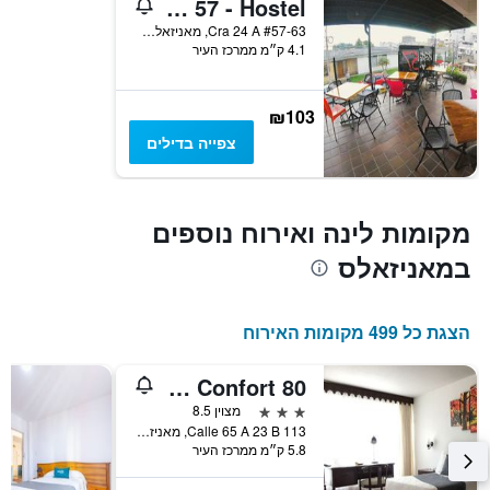
Hostal De La 57 - Hostel
Y
המציג
Cra 24 A #57-63, מאניזאלס, קולומביה
4.1 ק״מ ממרכז העיר
את
מחיר
הממוצע
של
₪103
חדר
צפייה בדילים
מקומות לינה ואירוח נוספים
במאניזאלס
הצגת כל 499 מקומות האירוח
Regine's Manizales By Hoteles Confort 80
3 כוכבים
מצוין 8.5
Calle 65 A 23 B 113, מאניזאלס, קולומביה
5.8 ק״מ ממרכז העיר