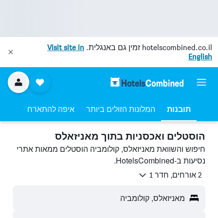
hotelscombined.co.il
זמין גם באנגלית.
Visit site in
English
תובנות
המלונות הזולים ביותר
איפה להתארח
הוסטלים ואכסניות בתוך מאניזאלס
חיפוש והשוואת מאניזאלס, קולומביה הוסטלים ממאות אתרי
נסיעות ב-HotelsCombined.
2 אורחים, חדר 1
מאניזאלס, קולומביה