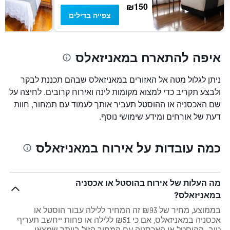
₪150
צפייה בדילים
איפה להתארח במאניזאלס
ניתן לגלול מטה אל האזורים במאניזאלס שבהם תכננת לבקר
ולבצע תקריב כדי למצוא מקומות לינה ואירוח קרובים. לחיצה על
שם האכסניה או ההוסטל תעביר אותך לעמוד עם תמחור, חוות
דעת של אורחים ומידע שימושי נוסף.
כמה עובדות על אירוח במאניזאלס
מה העלות של אירוח בהוסטל או אכסניה
במאניזאלס?
בממוצע, מחיר של ₪93 זה המחיר ללילה עבור הוסטל או
אכסניה במאניזאלס, אם כי ₪51 ללילה או פחות ייחשב תעריף
טוב. ההוסטל או האכסניה עם המחיר הזול ביותר שמצאו