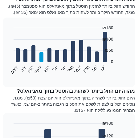
החודש הזול ביותר להזמין הוסטל בתוך מאניזאלס הוא ספטמבר (₪45).
מנגד, החודש היקר ביותר לשהות בתוך מאניזאלס הוא ינואר (₪135).
₪150
Bar
Chart
₪100
graphic.
chart
with
12
₪50
bars.
0
התרשים
'
'
מרץ
'
מאי
יוני
יולי
'
'
'
'
'
י
נ
ו
פ
ב​​​​​​​
א
פ
ר
א
ו
ג
ס
פ
ט
א
ו
ק
נ
ו
ב
ד
צ
מ
הבא
End
of
מציג
interactive
את
chart
מחיר
מהו היום הזול ביותר לשהות בהוסטל בתוך מאניזאלס?
הממוצע
היום הזול ביותר לשהייה בתוך מאניזאלס הוא יום שבת (₪53). מנגד,
של
נוסעים יכולים לצפות לשלם את הסכום הגבוה ביותר ב-יום שני, כאשר
חדר
המחיר הממוצע ללילה הוא ₪157.
בכל
חודש
₪180
התרשים
Bar
כולל
Chart
graphic.
chart
₪120
1