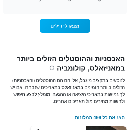
כיצד
End
התרשים
of
משתנה
כולל
interactive
מחיר
chart
1
החדר
ציר
ככל
Y
מצאו לי דילים
שמתקרב
המציג
מועד
את
השהות
מחיר
התרשים
הממוצע
כולל1
של
ציר
האכסניות וההוסטלים הזולים ביותר
חדר
X
במאניזאלס, קולומביה
המציגים
את
מספר
לנוסעים בתקציב מוגבל, אלו הם הם ההוסטלים (והאכסניות)
הימים
הזולים ביותר הזמינים במאניזאלס בתאריכים שנבחרו. אם יש
שנותרו
לך גמישות בתאריכי היציאה או ההגעה, מומלץ לבצע חיפוש
עד
למועד
ולהשוות מחירים מול תאריכים אחרים.
השהות
התרשים
כולל
הצג את כל 499 המלונות
1
ציר