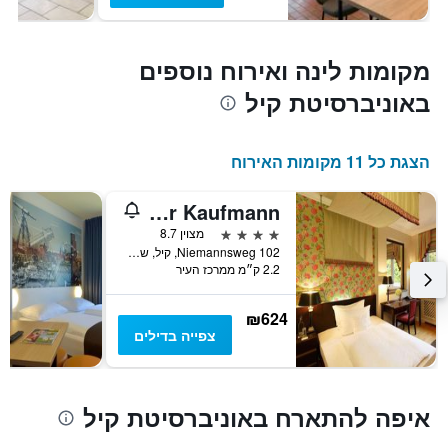
מקומות לינה ואירוח נוספים
באוניברסיטת קיל
הצגת כל 11 מקומות האירוח
Romantik Hotel Kieler Kaufmann
4 כוכבים
מצוין 8.7
Niemannsweg 102, קיל, שלזוויג-הולשטיין, גרמניה
2.2 ק״מ ממרכז העיר
₪624
צפייה בדילים
איפה להתארח באוניברסיטת קיל