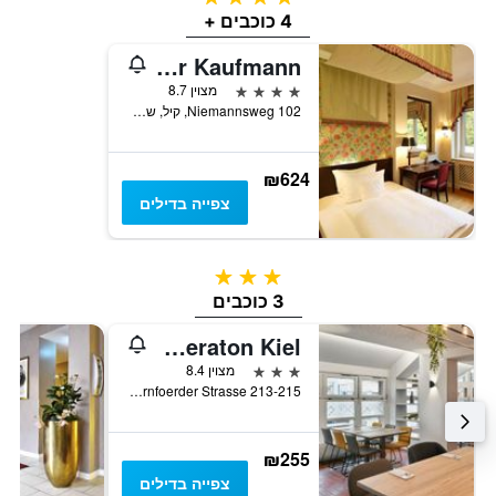
4 כוכבים +
Romantik Hotel Kieler Kaufmann
4 כוכבים
מצוין 8.7
Niemannsweg 102, קיל, שלזוויג-הולשטיין, גרמניה
₪624
צפייה בדילים
3 כוכבים
3 כוכבים
Four Points Flex by Sheraton Kiel
3 כוכבים
מצוין 8.4
Eckernfoerder Strasse 213-215, קיל, שלזוויג-הולשטיין, גרמניה
₪255
צפייה בדילים