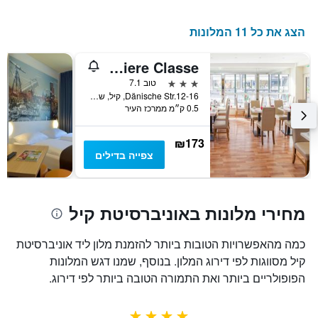
הצג את כל 11 המלונות
Hotel am Kieler Schloss Kiel by Premiere Classe
3 כוכבים
טוב 7.1
Dänische Str.12-16, קיל, שלזוויג-הולשטיין, גרמניה
0.5 ק״מ ממרכז העיר
₪173
צפייה בדילים
מחירי מלונות באוניברסיטת קיל
כמה מהאפשרויות הטובות ביותר להזמנת מלון ליד אוניברסיטת
קיל מסווגות לפי דירוג המלון. בנוסף, שמנו דגש המלונות
הפופולריים ביותר ואת התמורה הטובה ביותר לפי דירוג.
4 כוכבים