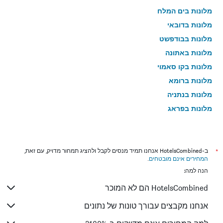
מלונות בים המלח
מלונות בדובאי
מלונות בבודפשט
מלונות באתונה
מלונות בקו סאמוי
מלונות ברומא
מלונות בנתניה
מלונות בפראג
מלונות בטבריה
מלונות בטוקיו
מלונות בניו יורק
*
ב-HotelsCombined אנחנו תמיד מנסים לקבל ולהציג תמחור מדויק, עם זאת,
המחירים אינם מובטחים
.
מלונות בבנגקוק
הנה למה:
מלונות בלונדון
HotelsCombined הם לא המוכר
מלונות בבוקרשט
מלונות בפאפוס
אנחנו מקבצים עבורך טונות של נתונים
מלונות בלימסול