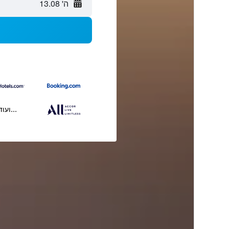
ה' 13.08
...ועוד