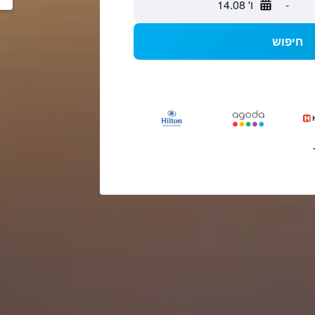
-
ו' 14.08
חיפוש