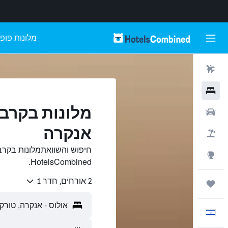
מלונות פופו
טיסות
מלונות
מלונות בקרבת
רכבים
אנקרה
חבילות
חיפוש והשוואתמלונות בקרב
Explore
HotelsCombined.
2 אורחים, חדר 1
טיולים ונסיעות
עִבְרִית