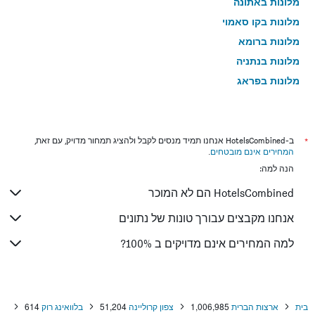
מלונות באתונה
מלונות בקו סאמוי
מלונות ברומא
מלונות בנתניה
מלונות בפראג
מלונות בטבריה
מלונות בטוקיו
מלונות בניו יורק
*
ב-HotelsCombined אנחנו תמיד מנסים לקבל ולהציג תמחור מדויק, עם זאת,
המחירים אינם מובטחים
.
מלונות בבנגקוק
הנה למה:
מלונות בלונדון
HotelsCombined הם לא המוכר
מלונות בבוקרשט
מלונות בפאפוס
אנחנו מקבצים עבורך טונות של נתונים
מלונות בלימסול
למה המחירים אינם מדויקים ב 100%?
מלונות בפאטונג
מלונות בפריז
מלונות בוינה
בית
ארצות הברית
1,006,985
צפון קרוליינה
51,204
בלוואינג רוק
614