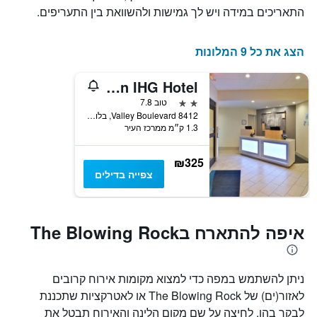
התאריכים במידה ויש לך גמישות ולהשוואת בין התעריפים.
הצג את כל 9 המלונות
Holiday Inn Express Blowing Rock South, An IHG Hotel
2 כוכבים
טוב 7.8
8412 Valley Boulevard, בלוואינג רוק, NC, ארצות הברית
1.3 ק״מ ממרכז העיר
₪325
צפייה בדילים
איפה להתארח בThe Blowing Rock
ניתן להשתמש במפה כדי למצוא מקומות אירוח קרובים
לאזור(ים) של The Blowing Rock או לאטרקציות שתכננת
לבקר בהן. לחיצה על שם מקום הלינה והאירוח תבטל את